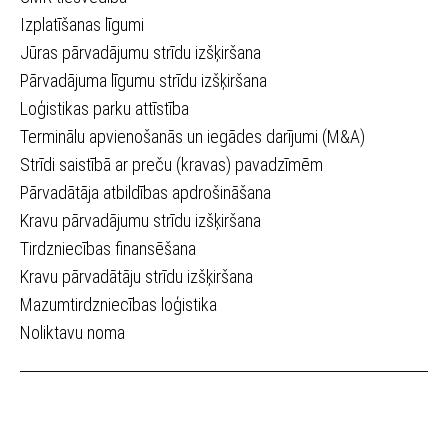
Izplatīšanas līgumi
Jūras pārvadājumu strīdu izšķiršana
Pārvadājuma līgumu strīdu izšķiršana
Loģistikas parku attīstība
Terminālu apvienošanās un iegādes darījumi (M&A)
Strīdi saistībā ar preču (kravas) pavadzīmēm
Pārvadātāja atbildības apdrošināšana
Kravu pārvadājumu strīdu izšķiršana
Tirdzniecības finansēšana
Kravu pārvadātāju strīdu izšķiršana
Mazumtirdzniecības loģistika
Noliktavu noma