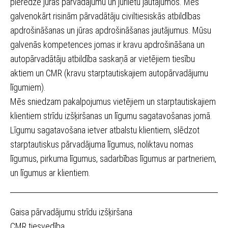
pieredze jūras pārvadājumu un jūrlietu jautājumos. Mēs
galvenokārt risinām pārvadātāju civiltiesiskās atbildības
apdrošināšanas un jūras apdrošināšanas jautājumus. Mūsu
galvenās kompetences jomas ir kravu apdrošināšana un
autopārvadātāju atbildība saskaņā ar vietējiem tiesību
aktiem un CMR (kravu starptautiskajiem autopārvadājumu
līgumiem).
Mēs sniedzam pakalpojumus vietējiem un starptautiskajiem
klientiem strīdu izšķiršanas un līgumu sagatavošanas jomā.
Līgumu sagatavošana ietver atbalstu klientiem, slēdzot
starptautiskus pārvadājuma līgumus, noliktavu nomas
līgumus, pirkuma līgumus, sadarbības līgumus ar partneriem,
un līgumus ar klientiem.
Gaisa pārvadājumu strīdu izšķiršana
CMR tiesvedība