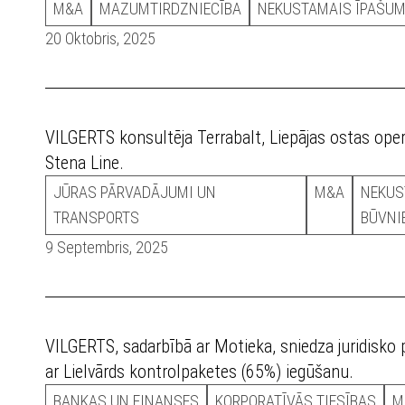
M&A
MAZUMTIRDZNIECĪBA
NEKUSTAMAIS ĪPAŠUM
20 Oktobris, 2025
VILGERTS konsultēja Terrabalt, Liepājas ostas oper
Stena Line.
JŪRAS PĀRVADĀJUMI UN
M&A
NEKUS
TRANSPORTS
BŪVNI
9 Septembris, 2025
VILGERTS, sadarbībā ar Motieka, sniedza juridisko
ar Lielvārds kontrolpaketes (65%) iegūšanu.
BANKAS UN FINANSES
KORPORATĪVĀS TIESĪBAS
M