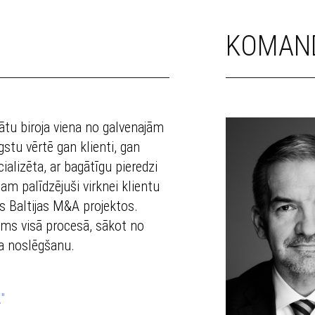
KOMAN
u biroja viena no galvenajām
u vērtē gan klienti, gan
alizēta, ar bagātīgu pieredzi
 palīdzējuši virknei klientu
as Baltijas M&A projektos.
ums visā procesā, sākot no
a noslēgšanu.
"