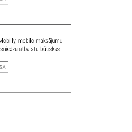
 Mobilly, mobilo maksājumu
rī sniedza atbalstu būtiskas
&A