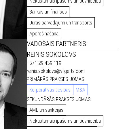
Nekustamais īpašums un būvniecība
Bankas un finanses
Jūras pārvadājumi un transports
Apdrošināšana
VADOŠAIS PARTNERIS
REINIS SOKOLOVS
+371 29 439 119
reinis.sokolovs@vilgerts.com
PRIMĀRĀS PRAKSES JOMAS:
Korporatīvās tiesības
M&A
SEKUNDĀRĀS PRAKSES JOMAS:
AML un sankcijas
Nekustamais īpašums un būvniecība