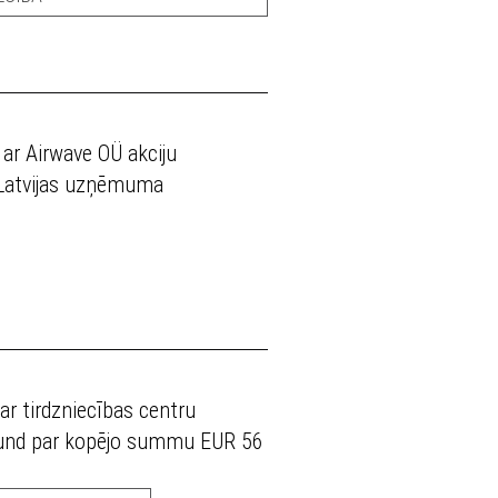
ar Airwave OÜ akciju
r Latvijas uzņēmuma
r tirdzniecības centru
 Fund par kopējo summu EUR 56