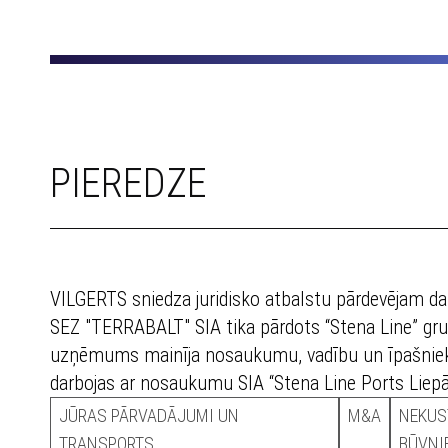
PIEREDZE
VILGERTS sniedza juridisko atbalstu pārdevējam dar
SEZ "TERRABALT" SIA tika pārdots “Stena Line” gru
uzņēmums mainīja nosaukumu, vadību un īpašnie
darbojas ar nosaukumu SIA “Stena Line Ports Liepā
JŪRAS PĀRVADĀJUMI UN
M&A
NEKUS
TRANSPORTS
BŪVNI