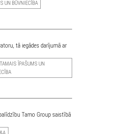
S UN BŪVNIECĪBA
atoru, tā iegādes darījumā ar
TAMAIS ĪPAŠUMS UN
ECĪBA
 palīdzību Tamo Group saistībā
&A