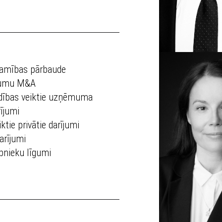
camības pārbaude
mumu M&A
ības veiktie uzņēmuma
ījumi
ktie privātie darījumi
arījumi
bnieku līgumi