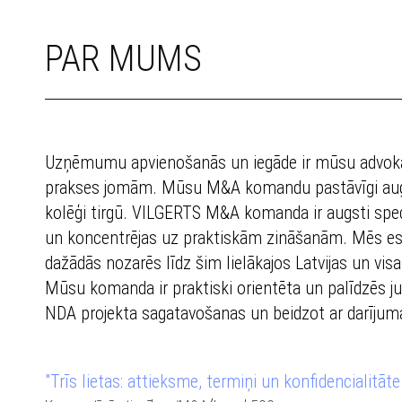
PAR MUMS
Uzņēmumu apvienošanās un iegāde ir mūsu advokāt
prakses jomām. Mūsu M&A komandu pastāvīgi augst
kolēģi tirgū. VILGERTS M&A komanda ir augsti speci
un koncentrējas uz praktiskām zināšanām. Mēs esam
dažādās nozarēs līdz šim lielākajos Latvijas un vis
Mūsu komanda ir praktiski orientēta un palīdzēs j
NDA projekta sagatavošanas un beidzot ar darījum
"Trīs lietas: attieksme, termiņi un konfidencialitāte.