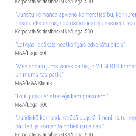
/
Korporatīvās tiesības
/
M&A
Legal 500
"Juristu komanda apvieno komerctiesību, konkure
tiesību ekspertus, nodrošinot iespēju sasniegt rezul
/
Korporatīvās tiesības
/
M&A
Legal 500
"Latvijas labākais neatkarīgais advokātu birojs"
/
M&A
Legal 500
"Mēs dodam jums vairāk darba, jo VILGERTS komanda
un mums tas patīk."
/
M&A
M&A Klients
“Izcili juristi ar stratēģiskām prasmēm.”
/
M&A
Legal 500
"Juridiskā komanda strādā augstā līmenī, lietu nep
pat tad, ja komandā notiek izmaiņas."
/
Korporatīvās tiesības
/
M&A
Legal 500