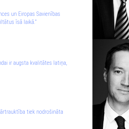
nces un Eiropas Savienības
tātus īsā laikā."
i ir augsta kvalitātes latiņa,
ārtrauktība tiek nodrošināta