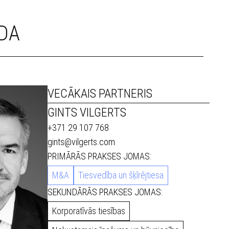
DA
VECĀKAIS PARTNERIS
GINTS VILGERTS
+371 29 107 768
gints@vilgerts.com
PRIMĀRĀS PRAKSES JOMAS:
M&A
Tiesvedība un šķīrējtiesa
SEKUNDĀRĀS PRAKSES JOMAS:
Korporatīvās tiesības