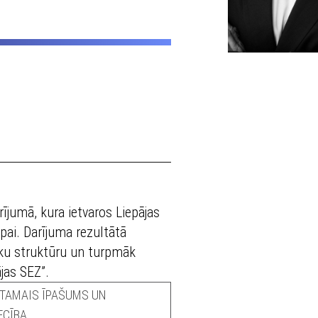
ījumā, kura ietvaros Liepājas
pai. Darījuma rezultātā
ku struktūru un turpmāk
jas SEZ”.
TAMAIS ĪPAŠUMS UN
ECĪBA