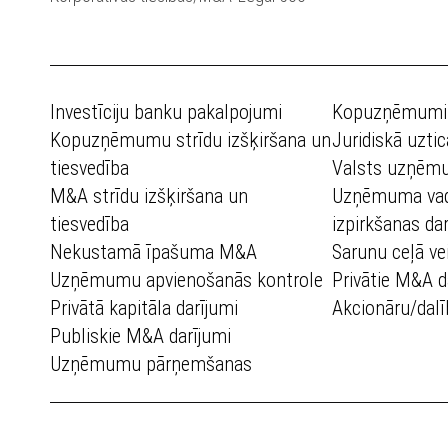
Investīciju banku pakalpojumi
Kopuzņēmumi
Kopuzņēmumu strīdu izšķiršana un
Juridiskā uzti
tiesvedība
Valsts uzņē
M&A strīdu izšķiršana un
Uzņēmuma vad
tiesvedība
izpirkšanas dar
Nekustamā īpašuma M&A
Sarunu ceļā vei
Uzņēmumu apvienošanās kontrole
Privātie M&A d
Privātā kapitāla darījumi
Akcionāru/dalī
Publiskie M&A darījumi
Uzņēmumu pārņemšanas