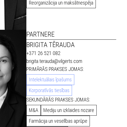
Reorganizācija un maksātnespēja
PARTNERE
BRIGITA TĒRAUDA
+371 26 521 082
brigita.terauda@vilgerts.com
PRIMĀRĀS PRAKSES JOMAS:
Intelektuālais īpašums
Korporatīvās tiesības
SEKUNDĀRĀS PRAKSES JOMAS:
M&A
Mediju un izklaides nozare
Farmācija un veselības aprūpe