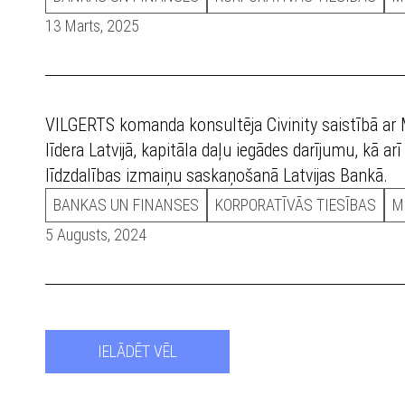
13 Marts, 2025
VILGERTS komanda konsultēja Civinity saistībā ar
līdera Latvijā, kapitāla daļu iegādes darījumu, kā a
līdzdalības izmaiņu saskaņošanā Latvijas Bankā.
BANKAS UN FINANSES
KORPORATĪVĀS TIESĪBAS
M
5 Augusts, 2024
IELĀDĒT VĒL