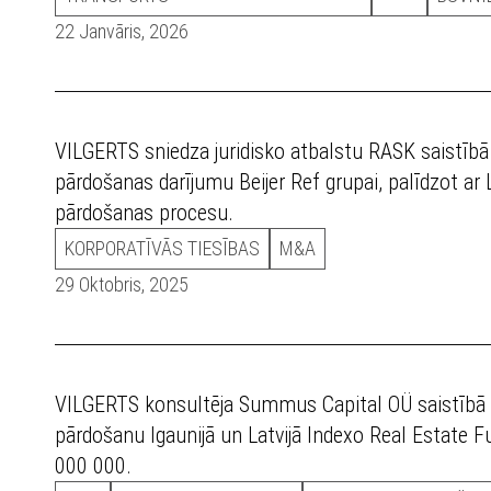
22 Janvāris, 2026
VILGERTS sniedza juridisko atbalstu RASK saistībā 
pārdošanas darījumu Beijer Ref grupai, palīdzot a
pārdošanas procesu.
KORPORATĪVĀS TIESĪBAS
M&A
29 Oktobris, 2025
VILGERTS konsultēja Summus Capital OÜ saistībā a
pārdošanu Igaunijā un Latvijā Indexo Real Estate
000 000.