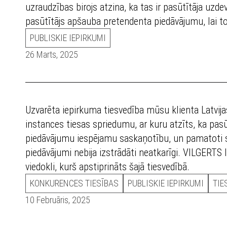
uzraudzības birojs atzina, ka tas ir pasūtītāja uzd
pasūtītājs apšauba pretendenta piedāvājumu, lai to
PUBLISKIE IEPIRKUMI
26 Marts, 2025
Uzvarēta iepirkuma tiesvedība mūsu klienta Latvijas
instances tiesas spriedumu, ar kuru atzīts, ka pasūt
piedāvājumu iespējamu saskaņotību, un pamatoti se
piedāvājumi nebija izstrādāti neatkarīgi. VILGERTS 
viedokli, kurš apstiprināts šajā tiesvedībā.
KONKURENCES TIESĪBAS
PUBLISKIE IEPIRKUMI
TIE
10 Februāris, 2025