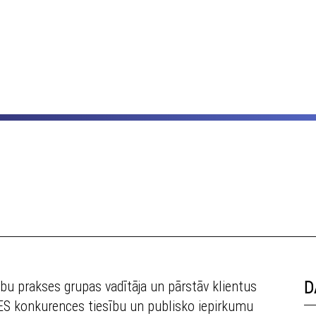
ību prakses grupas vadītāja un pārstāv klientus
D
n ES konkurences tiesību un publisko iepirkumu