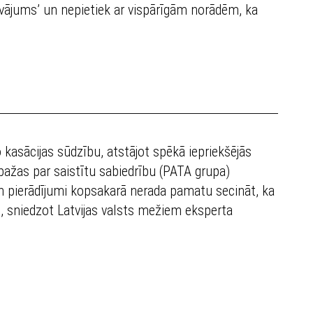
dāvājums’ un nepietiek ar vispārīgām norādēm, ka
 kasācijas sūdzību, atstājot spēkā iepriekšējās
t bažas par saistītu sabiedrību (PATA grupa)
un pierādījumi kopsakarā nerada pamatu secināt, ka
as, sniedzot Latvijas valsts mežiem eksperta