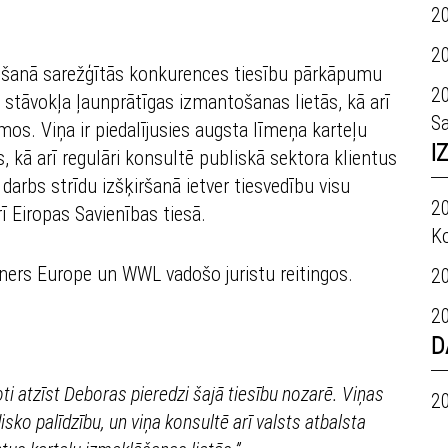
2
20
iegšanā sarežģītās konkurences tiesību pārkāpumu
20
 stāvokļa ļaunprātīgas izmantošanas lietās, kā arī
Sa
os. Viņa ir piedalījusies augsta līmeņa karteļu
I
 kā arī regulāri konsultē publiskā sektora klientus
arbs strīdu izšķiršanā ietver tiesvedību visu
20
rī Eiropas Savienības tiesā.
K
tners Europe un
WWL
vadošo juristu reitingos.
20
20
D
ti atzīst Deboras pieredzi šajā tiesību nozarē. Viņas
20
isko palīdzību, un viņa konsultē arī valsts atbalsta