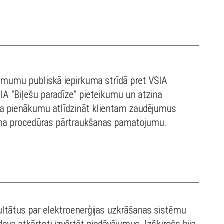
lēmumu publiskā iepirkuma strīdā pret VSIA
SIA "Biļešu paradīze" pieteikumu un atzina
ika pienākumu atlīdzināt klientam zaudējumus
kuma procedūras pārtraukšanas pamatojumu.
ltātus par elektroenerģijas uzkrāšanas sistēmu
va atkārtoti izvērtēt piedāvājumus. Izšķirošs bija