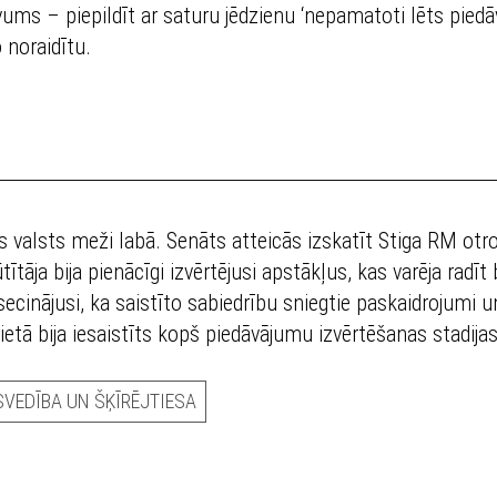
evums – piepildīt ar saturu jēdzienu ‘nepamatoti lēts pie
 noraidītu.
 valsts meži labā. Senāts atteicās izskatīt Stiga RM otro
ītāja bija pienācīgi izvērtējusi apstākļus, kas varēja radī
cinājusi, ka saistīto sabiedrību sniegtie paskaidrojumi 
lietā bija iesaistīts kopš piedāvājumu izvērtēšanas stadij
SVEDĪBA UN ŠĶĪRĒJTIESA