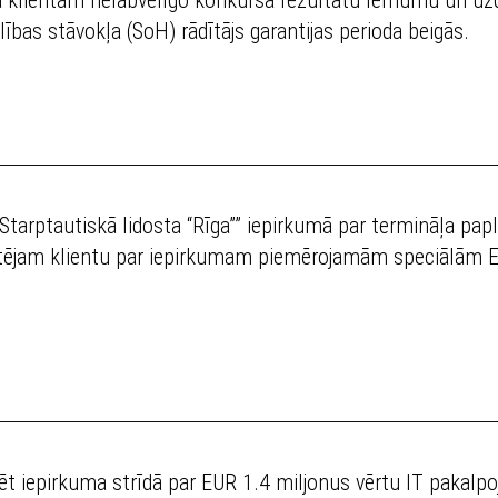
lības stāvokļa (SoH) rādītājs garantijas perioda beigās.
arptautiskā lidosta “Rīga”” iepirkumā par termināļa pap
ultējam klientu par iepirkumam piemērojamām speciālām
rēt iepirkuma strīdā par EUR 1.4 miljonus vērtu IT paka