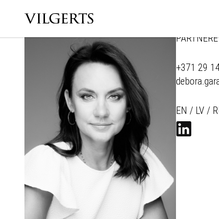
PARTNERE
+371 29 1
debora.gar
EN / LV / 