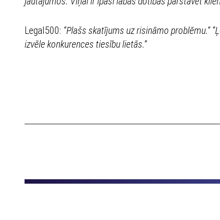
jautājumos. Viņai ir īpaši labas dotības pārstāvēt klie
Legal500:
“Plašs skatījums uz risināmo problēmu.” 
izvēle konkurences tiesību lietās.”