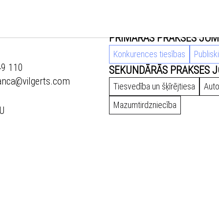
PRIMĀRĀS PRAKSES JOM
Konkurences tiesības
Publisk
49 110
SEKUNDĀRĀS PRAKSES J
anca@vilgerts.com
Tiesvedība un šķīrējtiesa
Aut
Mazumtirdzniecība
RU