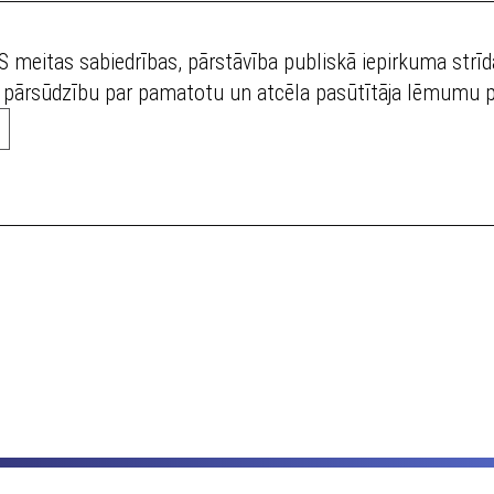
 meitas sabiedrības, pārstāvība publiskā iepirkuma strīd
u pārsūdzību par pamatotu un atcēla pasūtītāja lēmumu p