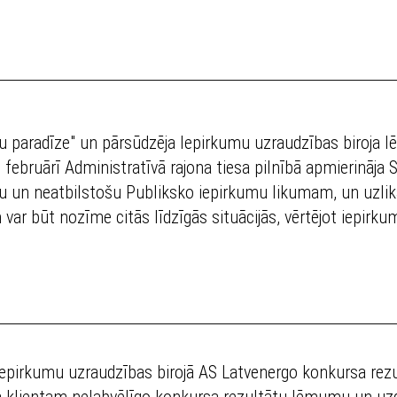
u paradīze" un pārsūdzēja Iepirkumu uzraudzības biroja 
 februārī Administratīvā rajona tiesa pilnībā apmierināja 
sku un neatbilstošu Publiksko iepirkumu likumam, un uzl
var būt nozīme citās līdzīgās situācijās, vērtējot iepir
epirkumu uzraudzības birojā AS Latvenergo konkursa rezu
a klientam nelabvēlīgo konkursa rezultātu lēmumu un uzde