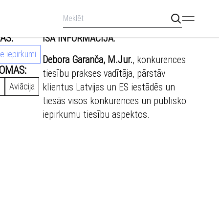
AS:
ĪSA INFORMĀCIJA:
ie iepirkumi
Debora Garanča, M.Jur.
, konkurences
OMAS:
tiesību prakses vadītāja, pārstāv
o
Aviācija
klientus Latvijas un ES iestādēs un
tiesās visos konkurences un publisko
iepirkumu tiesību aspektos.