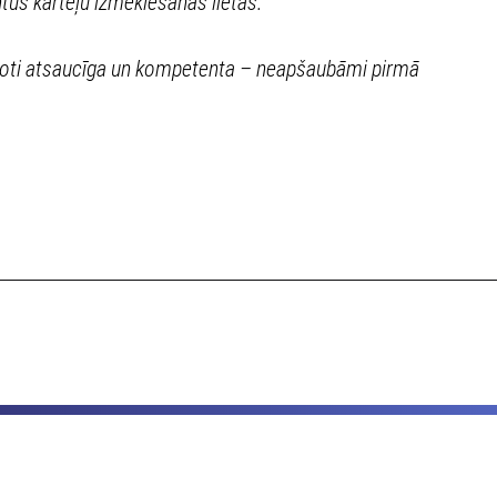
ntus karteļu izmeklēšanas lietās.”
“Ļoti atsaucīga un kompetenta – neapšaubāmi pirmā