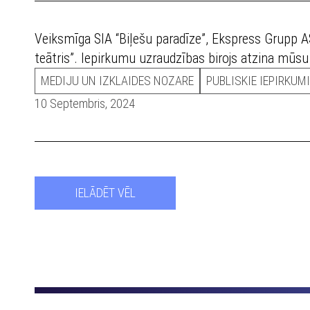
Veiksmīga SIA “Biļešu paradīze”, Ekspress Grupp AS
teātris”. Iepirkumu uzraudzības birojs atzina mūs
MEDIJU UN IZKLAIDES NOZARE
PUBLISKIE IEPIRKUMI
10 Septembris, 2024
IELĀDĒT VĒL