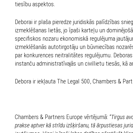
tiesību aspektos.
Deborai ir plaša pieredze juridiskās palīdzības sn
izmeklēšanas lietās, jo īpaši karteļu un dominējošā
specifiskos nozaru ekonomiskā regulējuma jautājum
izmeklēšanās autotirgotāju un būvniecības nozarēs,
par konkurences neitralitātes regulējumu. Deboras d
instanču administratīvajās un civillietu tiesās, kā a
Debora ir iekļauta The Legal 500, Chambers & Par
Chambers & Partners Europe vērtējumā:
“Tirgus avo
prakse aptver kā strīdu izšķiršanu, tā ārpustiesas jurid