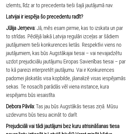
izlemts, līdz ar to precedenta tieši šajā jautājumā nav.
Latvijai ir iespēja šo precedentu radīt?
Jūlija Jerņeva:
Jā, mēs esam pirmie, kas to izskata un par
to strīdas. Pēdējā laikā Latvija regulāri izceļas ar šādiem
jautājumiem tieši konkurences lietās. Respektīvi viens no
jautājumiem, kas būs Augstākajai tiesai – vai nevajadzētu
uzdot prejudiciālu jautājumu Eiropas Savienības tiesai – par
to kā pareizi interpretēt jautājumu. Vai ir Konkurences
padomei jāskatās visa kopbilde, jāanalizē visas iespējamās
sekas. Te nosacīti parādās vēl viena instance, kura
iespējams būs iesaistīta.
Debora Pāvila:
Tas jau būs Augstākās tiesas ziņā. Mūsu
uzdevums būs tiesu aicināt to darīt.
Prejudiciāli vai tādi jautājumi bez kuru atrisināšanas tiesa