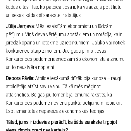
kādas citas. Tas, ko pateica tiesa ir, ka vajadzēja pētīt lietu
un sekas, kādas šī sarakste ir atstājusi.
Jūlija Jerņeva:
Mēs iesaistījām ekonomistu un lūdzām
pētījumu. Viņš deva vērtējumu apstākļiem un norādīja, ka ir
jāredz kopaina un ietekme uz iepirkumiem. Jālūko vai notiek
konkurence starp zīmoliem. Jau gadu pirms tiesas
Konkurences padomei iesniedzām šo ekonomista atzinumu
un to neuztvēra nopietni.
Debora Pāvila:
Atbilde iesākumā drīzāk bija kurioza – raugi,
atbildētājs atzīst savu vainu. Tā kā mēs mēģinot
attaisnoties. Beigās jau tomēr bija lēmumā rakstīts, ka
Konkurences padome nevienā punktā pētījumam nepiekrīt.
Esot izmantotas nepareizas ekonomiskās teorijas.
Tātad, jums ir izdevies pierādīt, ka šāda sarakste tirgojot
viena zīmola preci nav kartelis?