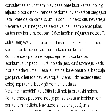
konsultēties ar juristiem. Nav tiesa pateikusi, ka tas ir pilnīgi
atļauts. Šobrīd Konkurences padome ir vienkāršoti piegājusi
lietai. Pateica, ka kartelis, uzlika sodu un neko citu nevērtēja.
Nevērtēja vai ir negatīvās sekas vai nē. Esam pierādījušas,
ka tas nav kartelis, bet par tālāko labāk minējumus neizdarīt.
Jūlija Jerņeva:
Ja būtu bijusi pilnvērtīga izmeklēšana mēs
spētu atbildēt uz šo jautājumu skaidri un konkrēti.
Konkurences padomei vajadzēja ņemt konkrētos
iepirkumus un pētīt – kurš ir piedalījies, kurš uzvarējis, kāds
ir bijis piedāvājums. Tiesa jau atzina, ka e-pasti bija, bet daļā
gadījumu dīleri tos nav ievērojuši. Viens lūdz nepiedalīties
kolēģi iepirkumā, bet viņš ņem un piedalās.
Nelaime ir apstāklī, ka pētīts lietā nebija praktiski nekas.
Konkurences padomei nebija pat saraksta ar iepirkumiem
par kuriem ir stāsts. Nav uzdots neviens jautājums