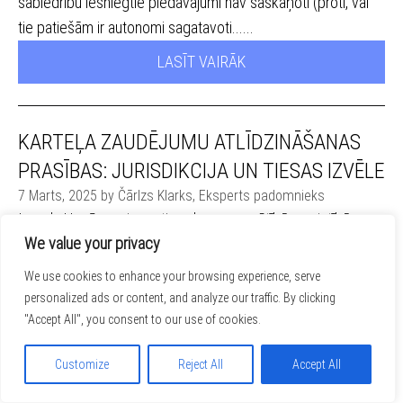
sabiedrību iesniegtie piedāvājumi nav saskaņoti (proti, vai
tie patiešām ir autonomi sagatavoti......
LASĪT VAIRĀK
KARTEĻA ZAUDĒJUMU ATLĪDZINĀŠANAS
PRASĪBAS: JURISDIKCIJA UN TIESAS IZVĒLE
7 Marts, 2025 by Čārlzs Klarks, Eksperts padomnieks
Ievads Uzņēmumi nereti saskaras ar grūtībām saistībā ar
We value your privacy
prasītāju iespējām izvēlēties sev izdevīgāko jurisdikciju
zaudējumu piedziņai, ja kāda grupas uzņēmuma izdarītā
We use cookies to enhance your browsing experience, serve
konkurences tiesību pārkāpuma dēļ ir radies kaitējums, par
personalized ads or content, and analyze our traffic. By clicking
kuru tie nebija informēti vai tajā nepiedalījās. Tāpēc
"Accept All", you consent to our use of cookies.
uzņēmumi nereti cenšas izsvērt dažādas iespējas, kā
Customize
Reject All
Accept All
novērst iespējamos prasījumus labvēlīgākās jurisdikcijās,
ta......