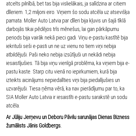
atcelts pilnībā, bet tas bija vislielākais, ja salīdzina ar citiem
dīleriem. 1,2 miljoni eiro. Viņiem šo sodu atcēla uz atsevišķa
pamata. Moller Auto Latvia par dīleri bija kļuvis un šajā tīklā
darbojās tikai pēdējos trīs mēnešus, lai gan pārkāpumu
periods bija vairāk nekā pieci gadi. Viņu e-pastu kastītē bija
iekrituši seši e-pasti un ne uz vienu no tiem viņi nebija
atbildējuši. Paši neko nebija izsūtījuši un nekādi nebija
iesaistījušies. Tā bija viņu vienīgā problēma, ka viņiem bija e-
pastu kaste. Starp citu vienā no iepirkumiem, kurā bija
izteikts aicinājums nepiedalīties viņi bija piedalījušies un
uzvarējuši. Tiesa ņēma vērā, ka nav pierādījumu par to, ka
SIA Moller Auto Latvia ir iesaistīti e-pastu sarakstē un sodu
atcēla.
Ar Jūliju Jerņevu un Deboru Pāvilu sarunājas Dienas Bizness
žurnālists Jānis Goldbergs.