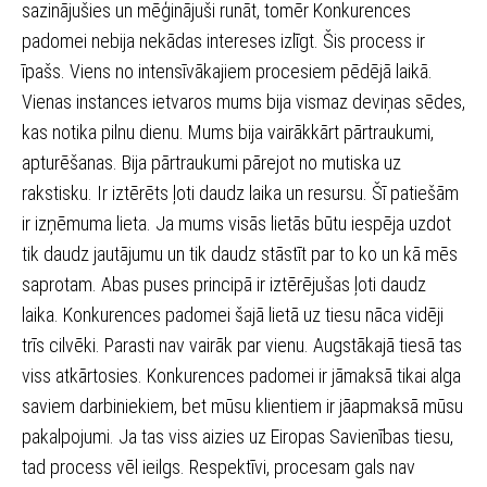
sazinājušies un mēģinājuši runāt, tomēr Konkurences
padomei nebija nekādas intereses izlīgt. Šis process ir
īpašs. Viens no intensīvākajiem procesiem pēdējā laikā.
Vienas instances ietvaros mums bija vismaz deviņas sēdes,
kas notika pilnu dienu. Mums bija vairākkārt pārtraukumi,
apturēšanas. Bija pārtraukumi pārejot no mutiska uz
rakstisku. Ir iztērēts ļoti daudz laika un resursu. Šī patiešām
ir izņēmuma lieta. Ja mums visās lietās būtu iespēja uzdot
tik daudz jautājumu un tik daudz stāstīt par to ko un kā mēs
saprotam. Abas puses principā ir iztērējušas ļoti daudz
laika. Konkurences padomei šajā lietā uz tiesu nāca vidēji
trīs cilvēki. Parasti nav vairāk par vienu. Augstākajā tiesā tas
viss atkārtosies. Konkurences padomei ir jāmaksā tikai alga
saviem darbiniekiem, bet mūsu klientiem ir jāapmaksā mūsu
pakalpojumi. Ja tas viss aizies uz Eiropas Savienības tiesu,
tad process vēl ieilgs. Respektīvi, procesam gals nav