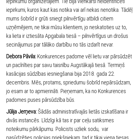
iepirkumu organizētājiem. Tie bija vienkārši neidentificēti
iepirkumi, kuros kaut kas notika vai arī nekas nenotika. Tādēļ
mums šobrīd ir grūti sniegt pilnvērtīgu atbildi citiem
uzņēmējiem, ne tikai mūsu klientiem, jo neskatoties uz to,
ka lieta ir iztiesāta Apgabala tiesā – pilnvērtīgus un drošus
secinājumus par tālāko darbību no tās izdarīt nevar.
Debora Pāvila:
Konkurences padome vēl lietu var pārsūdzēt
un pacīnīties par savu taisnību Augstākajā tiesā. Termiņš
kasācijas sūdzības iesniegšanai bija 2018. gada 22.
decembris. Mēs, protams, spriedumu šobrīd nepārsūdzam,
jo esam ar to apmierināti. Pieņemam, ka no Konkurences
padomes puses pārsūdzība būs.
Jūlija Jerņeva:
Šādās administratīvajās lietās izskatīšana ir
divās instancēs. Līdzīgi kā tas ir par ceļu satiksmes
noteikumu pārkāpumu. Policists uzliek sodu, var
pasūdzēties policijas priekšniekam, tad ir tikai viena tiesas