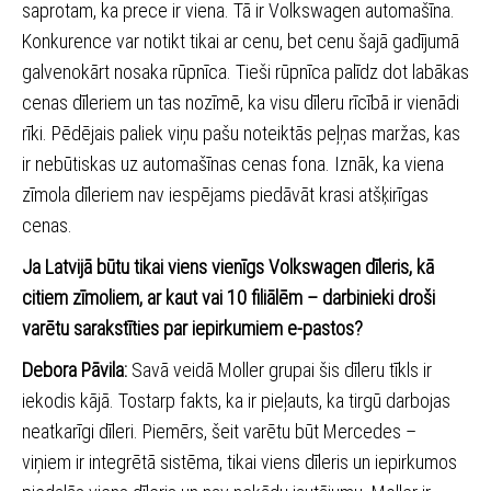
saprotam, ka prece ir viena. Tā ir Volkswagen automašīna.
Konkurence var notikt tikai ar cenu, bet cenu šajā gadījumā
galvenokārt nosaka rūpnīca. Tieši rūpnīca palīdz dot labākas
cenas dīleriem un tas nozīmē, ka visu dīleru rīcībā ir vienādi
rīki. Pēdējais paliek viņu pašu noteiktās peļņas maržas, kas
ir nebūtiskas uz automašīnas cenas fona. Iznāk, ka viena
zīmola dīleriem nav iespējams piedāvāt krasi atšķirīgas
cenas.
Ja Latvijā būtu tikai viens vienīgs Volkswagen dīleris, kā
citiem zīmoliem, ar kaut vai 10 filiālēm – darbinieki droši
varētu sarakstīties par iepirkumiem e-pastos?
Debora Pāvila:
Savā veidā Moller grupai šis dīleru tīkls ir
iekodis kājā. Tostarp fakts, ka ir pieļauts, ka tirgū darbojas
neatkarīgi dīleri. Piemērs, šeit varētu būt Mercedes –
viņiem ir integrētā sistēma, tikai viens dīleris un iepirkumos