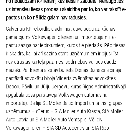
no nedaudzām KP lietām, kas tiesā ir zaudēta. Neraugoties
uz intensīvu tiesas procesu skaidrība par to, ko var rakstīt e-
pastos un ko nē līdz galam nav radusies.
Galvenais KP rekordlielā administratīvā soda uzlikšanas
pamatojums Volkswagen dīleriem un importētājam ir e-
pastu saziņa par iepirkumiem, kuros tie piedalās. Pēc tiesas
ir skaidrs, ka, lai arī saziņa starp uzņēmumiem ir bijusi, īsti
nav atrastas karteļa pazīmes, sodi nebūs vai būs daudz
mazāki. Par klienta aizstāvību lietā Dienas Bizness aicināja
pastāstīt advokātu biroja Vilgerts zvērinātas advokātes
Deboru Pāvilu un Jūliju Jerņevu, kuras Rīgas Administratīvajā
apgabala tiesā pārstāvēja Volkswagen automašīnu
importētāju Baltijā SE Moller Baltic Import un tā trīs grupas
uzņēmumus – dīlerus – SIA Moller Auto Krasta, SIA Moller
Auto Latvia un SIA Moller Auto Ventspils. Vēl divi
Volkswagen dīleri – SIA SD Autocentrs un SIA Ripo