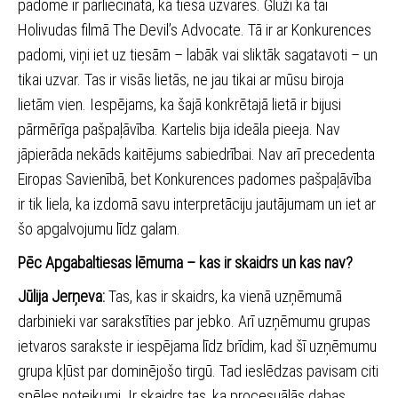
padome ir pārliecināta, ka tiesā uzvarēs. Gluži kā tai
Holivudas filmā The Devil’s Advocate. Tā ir ar Konkurences
padomi, viņi iet uz tiesām – labāk vai sliktāk sagatavoti – un
tikai uzvar. Tas ir visās lietās, ne jau tikai ar mūsu biroja
lietām vien. Iespējams, ka šajā konkrētajā lietā ir bijusi
pārmērīga pašpaļāvība. Kartelis bija ideāla pieeja. Nav
jāpierāda nekāds kaitējums sabiedrībai. Nav arī precedenta
Eiropas Savienībā, bet Konkurences padomes pašpaļāvība
ir tik liela, ka izdomā savu interpretāciju jautājumam un iet ar
šo apgalvojumu līdz galam.
Pēc Apgabaltiesas lēmuma – kas ir skaidrs un kas nav?
Jūlija Jerņeva:
Tas, kas ir skaidrs, ka vienā uzņēmumā
darbinieki var sarakstīties par jebko. Arī uzņēmumu grupas
ietvaros sarakste ir iespējama līdz brīdim, kad šī uzņēmumu
grupa kļūst par dominējošo tirgū. Tad ieslēdzas pavisam citi
spēles noteikumi. Ir skaidrs tas, ka procesuālās dabas