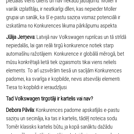
piedalās viens dīleris un nav nekādu jautājumu. Moller ir
vairāk izplatītāju, ir neatkarīgi dīleri, kas nepieder Moller
grupai un sanāk, ka šī e-pastu saziņa vismaz potenciāli ir
izskatāma no Konkurences likuma pārkāpumu aspekta.
Jūlija Jerņeva:
Latvijā nav Volkswagen rupnīcas un tā strīdā
nepiedalās, lai gan reāli tirgū konkurence notiek starp
automašīnu ražotājiem. Konkurence ir globālā mērogā, bet
mūsu konkrētajā lietā tiek izgaismots tikai viens neliels
elements. To arī uzsvērām tiesā un sacījām Konkurences
padomei, ka svarīga ir kopbilde, nevis atsevišķi elementi.
Tiesa to kopbildi ir ieraudzījusi.
Tad Volkswagen tirgotāji ir kartelis vai nav?
Debora Pāvila:
Konkurences padome apskatījās e-pastu
saziņu un secināja, ka tas ir kartelis, tādēļ noteica sodu.
Tomēr klasisks kartelis būtu, ja kopā sanāktu dažādu