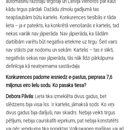
automašīnu ražotāju tirgotāji un Latvijā vienotos par kaut
kādu tirgus pārdali. Dažādu zīmolu gadījumā tas
neapšaubāmi būtu kartelis. Konkurences tiesībās ir tāda
lieta – ja ir pateikts, ka konkrētā vienošanās ir kartelis, tad
nekas vairāk nav jāpierāda. Nav jāpierāda, ka šādām
darbībām varētu būt negatīva ietekme uz tirgu. Šeit vairs
nav stāsts par nodomu un sekām. Kartelis – tas ir slikti,
negatīvās sekas nav jāpierāda, tās nāk līdzi pārkāpuma
definīcijai kā neatņemama sastāvdaļa.
Konkurences padome iesniedz e-pastus, pieprasa 7,6
miljonus eiro lielu sodu. Ko pasaka tiesa?
Debora Pāvila:
Lieta tika izmeklēta divus gadus, bet
slēdziens bija visai īss. Ir kartelis, jāmaksā sods. Ko viņi
divus gadus bija darījuši, nav skaidrs. Nebija veikti tirgus
pētījumi, nebija caurskatīti iepirkumi, pat nebija konstatēts
vai pēc iepirkuma tika nopirktas Volkswagen mašīnas vai arī