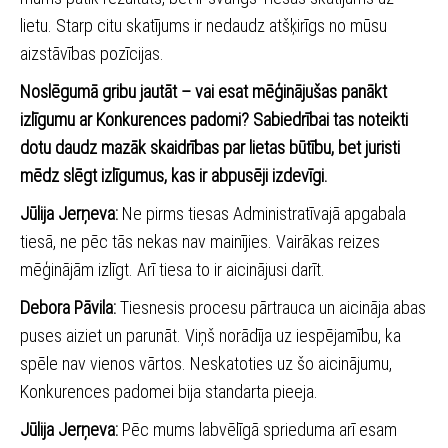
lietu. Starp citu skatījums ir nedaudz atšķirīgs no mūsu
aizstāvības pozīcijas.
Noslēgumā gribu jautāt – vai esat mēģinājušas panākt
izlīgumu ar Konkurences padomi? Sabiedrībai tas noteikti
dotu daudz mazāk skaidrības par lietas būtību, bet juristi
mēdz slēgt izlīgumus, kas ir abpusēji izdevīgi.
Jūlija Jerņeva:
Ne pirms tiesas Administratīvajā apgabala
tiesā, ne pēc tās nekas nav mainījies. Vairākas reizes
mēģinājām izlīgt. Arī tiesa to ir aicinājusi darīt.
Debora Pāvila:
Tiesnesis procesu pārtrauca un aicināja abas
puses aiziet un parunāt. Viņš norādīja uz iespējamību, ka
spēle nav vienos vārtos. Neskatoties uz šo aicinājumu,
Konkurences padomei bija standarta pieeja.
Jūlija Jerņeva:
Pēc mums labvēlīgā sprieduma arī esam