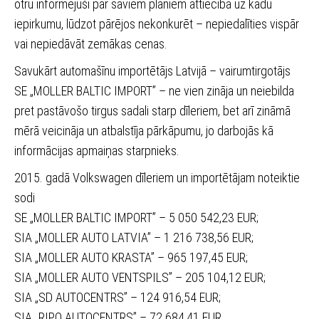
otru informējuši par saviem plāniem attiecībā uz kādu
iepirkumu, lūdzot pārējos nekonkurēt – nepiedalīties vispār
vai nepiedāvāt zemākas cenas.
Savukārt automašīnu importētājs Latvijā – vairumtirgotājs
SE „MOLLER BALTIC IMPORT” – ne vien zināja un neiebilda
pret pastāvošo tirgus sadali starp dīleriem, bet arī zināmā
mērā veicināja un atbalstīja pārkāpumu, jo darbojās kā
informācijas apmaiņas starpnieks.
2015. gadā Volkswagen dīleriem un importētājam noteiktie
sodi
SE „MOLLER BALTIC IMPORT” – 5 050 542,23 EUR;
SIA „MOLLER AUTO LATVIA” – 1 216 738,56 EUR;
SIA „MOLLER AUTO KRASTA” – 965 197,45 EUR;
SIA „MOLLER AUTO VENTSPILS” – 205 104,12 EUR;
SIA „SD AUTOCENTRS” – 124 916,54 EUR;
SIA „RIPO AUTOCENTRS” – 72 684,41 EUR.