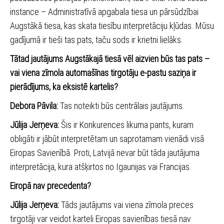
instance – Administratīvā apgabala tiesa un pārsūdzībai
Augstākā tiesa, kas skata tiesību interpretāciju kļūdas. Mūsu
gadījumā ir tieši tas pats, taču sods ir krietni lielāks.
Tātad jautājums Augstākajā tiesā vēl aizvien būs tas pats –
vai viena zīmola automašīnas tirgotāju e-pastu saziņa ir
pierādījums, ka eksistē kartelis?
Debora Pāvila:
Tas noteikti būs centrālais jautājums.
Jūlija Jerņeva:
Šis ir Konkurences likuma pants, kuram
obligāti ir jābūt interpretētam un saprotamam vienādi visā
Eiropas Savienībā. Proti, Latvijā nevar būt tāda jautājuma
interpretācija, kura atšķirtos no Igaunijas vai Francijas.
Eiropā nav precedenta?
Jūlija Jerņeva:
Tāds jautājums vai viena zīmola preces
tirgotāji var veidot karteli Eiropas savienības tiesā nav