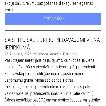
akciju daļu turējumi, paziņošanas sliekšņi, iesniegšanas
termi......
LASĪT VAIRĀK
SAISTĪTU SABIEDRĪBU PIEDĀVĀJUMI VIENĀ
IEPIRKUMĀ
26 Augusts, 2025 by Debora Garanča, Partnere
Pasūtītājiem nereti jārisina jautājums, kā rīkoties, ja vienā
iepirkumā dažādus piedāvājumus iesnieguši pretendenti,
kas savstarpēji ir saistīti (piemēram, pieder vienai
uzņēmumu grupai, viena sabiedrība ir otras
meitasuzņēmums, pretendentiem ir viens un tas pats
valdes loceklis, pretendentu īpašnieki ir laulātie vai tml.).
Šādos apstākļos pasūtītājam var rasties šaubas, vai saistīto