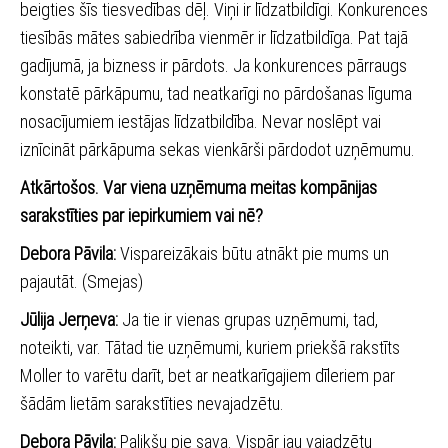
beigties šīs tiesvedības dēļ. Viņi ir līdzatbildīgi. Konkurences
tiesībās mātes sabiedrība vienmēr ir līdzatbildīga. Pat tajā
gadījumā, ja bizness ir pārdots. Ja konkurences pārraugs
konstatē pārkāpumu, tad neatkarīgi no pārdošanas līguma
nosacījumiem iestājas līdzatbildība. Nevar noslēpt vai
iznīcināt pārkāpuma sekas vienkārši pārdodot uzņēmumu.
Atkārtošos. Var viena uzņēmuma meitas kompānijas
sarakstīties par iepirkumiem vai nē?
Debora Pāvila:
Vispareizākais būtu atnākt pie mums un
pajautāt. (Smejas)
Jūlija Jerņeva:
Ja tie ir vienas grupas uzņēmumi, tad,
noteikti, var. Tātad tie uzņēmumi, kuriem priekšā rakstīts
Moller to varētu darīt, bet ar neatkarīgajiem dīleriem par
šādām lietām sarakstīties nevajadzētu.
Debora Pāvila:
Palikšu pie sava. Vispār jau vajadzētu