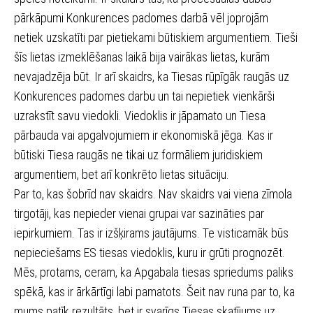
pārkāpumi Konkurences padomes darbā vēl joprojām
netiek uzskatīti par pietiekami būtiskiem argumentiem. Tieši
šīs lietas izmeklēšanas laikā bija vairākas lietas, kurām
nevajadzēja būt. Ir arī skaidrs, ka Tiesas rūpīgāk raugās uz
Konkurences padomes darbu un tai nepietiek vienkārši
uzrakstīt savu viedokli. Viedoklis ir jāpamato un Tiesa
pārbauda vai apgalvojumiem ir ekonomiskā jēga. Kas ir
būtiski Tiesa raugās ne tikai uz formāliem juridiskiem
argumentiem, bet arī konkrēto lietas situāciju.
Par to, kas šobrīd nav skaidrs. Nav skaidrs vai viena zīmola
tirgotāji, kas nepieder vienai grupai var sazināties par
iepirkumiem. Tas ir izšķirams jautājums. Te visticamāk būs
nepieciešams ES tiesas viedoklis, kuru ir grūti prognozēt.
Mēs, protams, ceram, ka Apgabala tiesas spriedums paliks
spēkā, kas ir ārkārtīgi labi pamatots. Šeit nav runa par to, ka
mums patīk rezultāts, bet ir svarīgs Tiesas skatījums uz