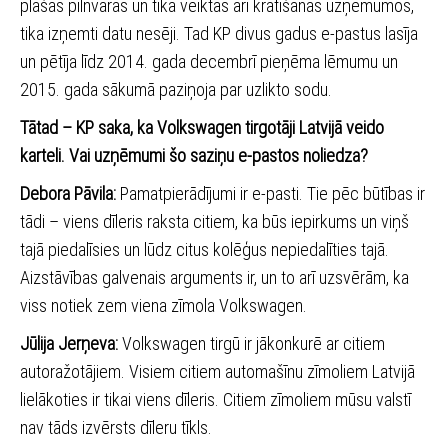
plašas pilnvaras un tika veiktas arī kratīšanas uzņēmumos,
tika izņemti datu nesēji. Tad KP divus gadus e-pastus lasīja
un pētīja līdz 2014. gada decembrī pieņēma lēmumu un
2015. gada sākumā paziņoja par uzlikto sodu.
Tātad – KP saka, ka Volkswagen tirgotāji Latvijā veido
karteli. Vai uzņēmumi šo saziņu e-pastos noliedza?
Debora Pāvila:
Pamatpierādījumi ir e-pasti. Tie pēc būtības ir
tādi – viens dīleris raksta citiem, ka būs iepirkums un viņš
tajā piedalīsies un lūdz citus kolēģus nepiedalīties tajā.
Aizstāvības galvenais arguments ir, un to arī uzsvērām, ka
viss notiek zem viena zīmola Volkswagen.
Jūlija Jerņeva:
Volkswagen tirgū ir jākonkurē ar citiem
autoražotājiem. Visiem citiem automašīnu zīmoliem Latvijā
lielākoties ir tikai viens dīleris. Citiem zīmoliem mūsu valstī
nav tāds izvērsts dīleru tīkls.