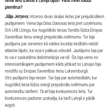
nevar lietu iztiesāt ir Latvijā bijuši? Varat minēt kādus
piemērus?
Jūlija Jerņeva:
Atceros divas skaļas lietas par prejudiciāliem
jautājumiem. Viena bija Ditas Danosas lieta pret uzņēmumu
SIA LKB Līzings, kur Augstākās tiesas Senāts lūdza Eiropas
Savienības tiesu sniegt prejudiciālu nolēmumu. Tur bija
jautājums par sievietes kā valdes locekļa tiesībām nebūt
atlaistai tāpēc, ka viņa ir palikusi stāvoklī. Jautājums bija par
to vai ir saskatāma diskriminācija vai nē. Šis bija viens no
interesantākajiem jautājumiem kāds jebkad no Latvijas bija
nosūtīts uz Eiropas Savienības tiesu Luksemburgā.
Otrs jautājums bija nesen. Tas bija par autortiesībām, kur
Augstākā tiesa lūdza sniegt prejudiciālu nolēmumu par
autortiesību tarifiem. Tā arī bija konkurences lieta. Tur
Konkurences padome uzskatīja, ka tarifi Latvijā ir pārāk
augsti.