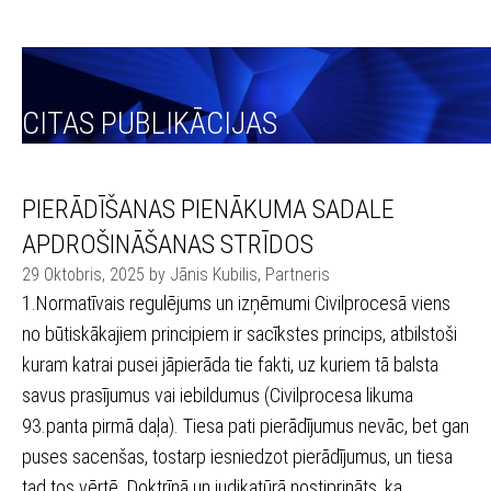
CITAS PUBLIKĀCIJAS
PIERĀDĪŠANAS PIENĀKUMA SADALE
APDROŠINĀŠANAS STRĪDOS
29 Oktobris, 2025 by Jānis Kubilis, Partneris
1.Normatīvais regulējums un izņēmumi Civilprocesā viens
no būtiskākajiem principiem ir sacīkstes princips, atbilstoši
kuram katrai pusei jāpierāda tie fakti, uz kuriem tā balsta
savus prasījumus vai iebildumus (Civilprocesa likuma
93.panta pirmā daļa). Tiesa pati pierādījumus nevāc, bet gan
puses sacenšas, tostarp iesniedzot pierādījumus, un tiesa
tad tos vērtē. Doktrīnā un judikatūrā nostiprināts, ka