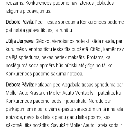
redzams. Konkurences padome nav izteikusi jebkādus
izlīguma piedāvājumus.
Debora Pāvila:
Pēc Tiesas sprieduma Konkurences padome
pat nebija gatava tikties, lai runātu.
Jūlija Jerņeva:
Slēdzot vienošanos noteikti kāda nauda, par
kuru mēs vienotos tiktu ieskaitīta budžetā. Citādi, kamēr nav
galējā sprieduma, nekas netiek maksāts. Protams, ka
noslēgumā soda apmērs būs būtiski atšķirīgs no tā, ko
Konkurences padome sākumā noteica.
Debora Pāvila:
Patlaban pēc Apgabala tiesas sprieduma par
Moller Auto Krasta un Moller Aauto Ventspils ir pateikts, ka
Konkurences padomei sods ir jāpārskata. Norāde par
pārkāpumiem ir par divām e-pastu sarakstēm un tā ir neliela
epizode, nevis tas lielais piecu gadu laika posms, kas
sākotnēji tika norādīts. Savukārt Moller Aauto Latvia sods ir