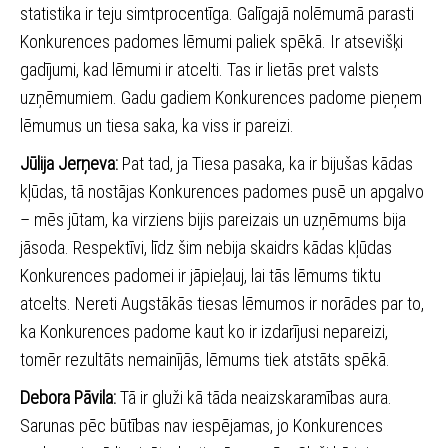
statistika ir teju simtprocentīga. Galīgajā nolēmumā parasti
Konkurences padomes lēmumi paliek spēkā. Ir atsevišķi
gadījumi, kad lēmumi ir atcelti. Tas ir lietās pret valsts
uzņēmumiem. Gadu gadiem Konkurences padome pieņem
lēmumus un tiesa saka, ka viss ir pareizi.
Jūlija Jerņeva:
Pat tad, ja Tiesa pasaka, ka ir bijušas kādas
kļūdas, tā nostājas Konkurences padomes pusē un apgalvo
– mēs jūtam, ka virziens bijis pareizais un uzņēmums bija
jāsoda. Respektīvi, līdz šim nebija skaidrs kādas kļūdas
Konkurences padomei ir jāpieļauj, lai tās lēmums tiktu
atcelts. Nereti Augstākās tiesas lēmumos ir norādes par to,
ka Konkurences padome kaut ko ir izdarījusi nepareizi,
tomēr rezultāts nemainījās, lēmums tiek atstāts spēkā.
Debora Pāvila:
Tā ir gluži kā tāda neaizskaramības aura.
Sarunas pēc būtības nav iespējamas, jo Konkurences