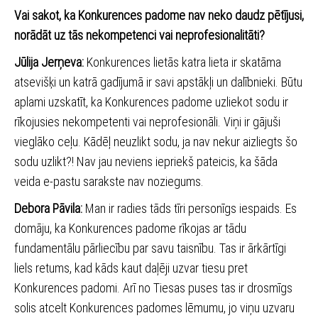
Vai sakot, ka Konkurences padome nav neko daudz pētījusi,
norādāt uz tās nekompetenci vai neprofesionalitāti?
Jūlija Jerņeva:
Konkurences lietās katra lieta ir skatāma
atsevišķi un katrā gadījumā ir savi apstākļi un dalībnieki. Būtu
aplami uzskatīt, ka Konkurences padome uzliekot sodu ir
rīkojusies nekompetenti vai neprofesionāli. Viņi ir gājuši
vieglāko ceļu. Kādēļ neuzlikt sodu, ja nav nekur aizliegts šo
sodu uzlikt?! Nav jau neviens iepriekš pateicis, ka šāda
veida e-pastu sarakste nav noziegums.
Debora Pāvila:
Man ir radies tāds tīri personīgs iespaids. Es
domāju, ka Konkurences padome rīkojas ar tādu
fundamentālu pārliecību par savu taisnību. Tas ir ārkārtīgi
liels retums, kad kāds kaut daļēji uzvar tiesu pret
Konkurences padomi. Arī no Tiesas puses tas ir drosmīgs
solis atcelt Konkurences padomes lēmumu, jo viņu uzvaru