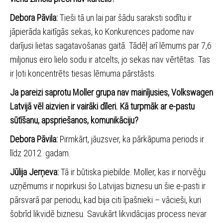
Debora Pāvila:
Tieši tā un lai par šādu saraksti sodītu ir
jāpierāda kaitīgās sekas, ko Konkurences padome nav
darījusi lietas sagatavošanas gaitā. Tādēļ arī lēmums par 7,6
miljonus eiro lielo sodu ir atcelts, jo sekas nav vērtētas. Tas
ir ļoti koncentrēts tiesas lēmuma pārstāsts.
Ja pareizi saprotu Moller grupa nav mainījusies, Volkswagen
Latvijā vēl aizvien ir vairāki dīleri. Kā turpmāk ar e-pastu
sūtīšanu, apspriešanos, komunikāciju?
Debora Pāvila:
Pirmkārt, jāuzsver, ka pārkāpuma periods ir
līdz 2012. gadam.
Jūlija Jerņeva:
Tā ir būtiska piebilde. Moller, kas ir norvēģu
uzņēmums ir nopirkusi šo Latvijas biznesu un šie e-pasti ir
pārsvarā par periodu, kad bija citi īpašnieki – vācieši, kuri
šobrīd likvidē biznesu. Savukārt likvidācijas process nevar