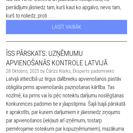
pierādījumi jāsniedz tam, kurš kaut ko apgalvo, nevis tam,
kurš to noliedz, proti......
LASĪT VAIRĀK
ĪSS PĀRSKATS: UZŅĒMUMU
APVIENOŠANĀS KONTROLE LATVIJĀ
28 Oktobris, 2025 by Čārlzs Klarks, Eksperts padomnieks
Latvijā attiecībā uz tirgus dalībnieku apvienošanos pastāv
obligāta pirms apvienošanās paziņošanas kārtība. Tas
nozīmē, ka pirms vai īsi pēc noteiktu darījumu noslēgšanas
Konkurences padomei tie ir jāapstiprina. Šajā īsajā pārskatā
ir aprakstīts, par kuriem darījumiem ir jāiesniedz ziņojums
par apvienošanos (iekļauti arī izņēmumi, tostarp
piemērojamie noteikumi par kopuzņēmumiem), mazākuma