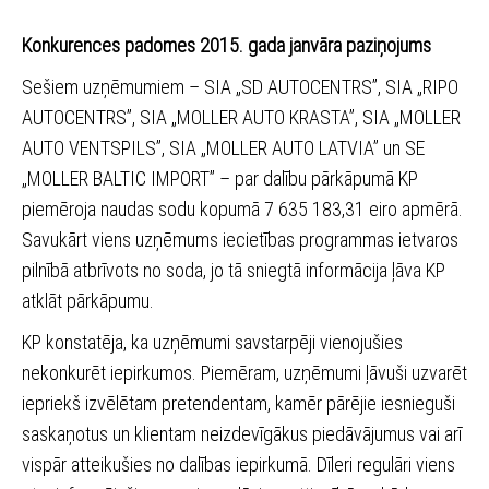
Konkurences padomes 2015. gada janvāra paziņojums
Sešiem uzņēmumiem – SIA „SD AUTOCENTRS”, SIA „RIPO
AUTOCENTRS”, SIA „MOLLER AUTO KRASTA”, SIA „MOLLER
AUTO VENTSPILS”, SIA „MOLLER AUTO LATVIA” un SE
„MOLLER BALTIC IMPORT” – par dalību pārkāpumā KP
piemēroja naudas sodu kopumā 7 635 183,31 eiro apmērā.
Savukārt viens uzņēmums iecietības programmas ietvaros
pilnībā atbrīvots no soda, jo tā sniegtā informācija ļāva KP
atklāt pārkāpumu.
KP konstatēja, ka uzņēmumi savstarpēji vienojušies
nekonkurēt iepirkumos. Piemēram, uzņēmumi ļāvuši uzvarēt
iepriekš izvēlētam pretendentam, kamēr pārējie iesnieguši
saskaņotus un klientam neizdevīgākus piedāvājumus vai arī
vispār atteikušies no dalības iepirkumā. Dīleri regulāri viens