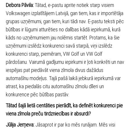
Debora Pāvila:
Tātad, e-pastu aprite notiek starp visiem
Volkswagen izplatītājiem Latvijā, gan tiem, kas ir importētāja
grupas uzņēmumi, gan tiem, kuri tādi nav. E-pastu teksti pēc
būtības ir lūgumi atturēties no dalības kādā iepirkumā, kurā
kāds no uzņēmumiem jau nolēmis startēt. Protams, ka šie
uzņēmumi izslēdz konkurenci savā starpā, viņi izslēdz
konkurenci starp, piemēram, VW Golf un VW Golf
pārdošanu. Vairumā gadījumu iepirkumi ir ļoti konkrēti un nav
iespējas pat piedāvāt viena zīmola divus dažādus
automašīnu modeļus. Tajā pašā laikā jebkurā iepirkumā var
atrast, ka piedalās citu automašīnu zīmolu dīleri un
konkurence pēc būtības pastāv.
Tātad šajā lietā centāties pierādīt, ka definēt konkurenci pie
viena zīmola preču tirdzniecības ir absurdi?
Jūlija Jerņeva:
Jāsaprot ir par ko mēs runājam. Mēs visi