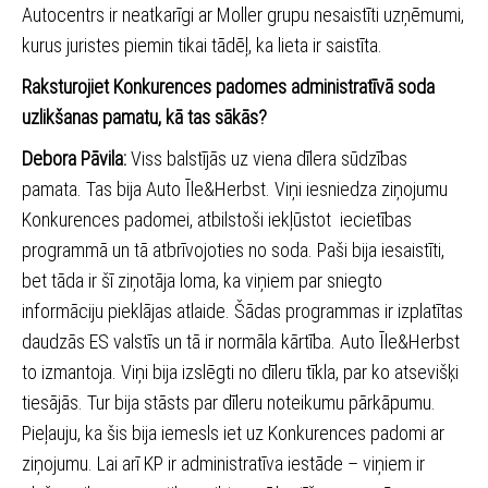
Autocentrs ir neatkarīgi ar Moller grupu nesaistīti uzņēmumi,
kurus juristes piemin tikai tādēļ, ka lieta ir saistīta.
Raksturojiet Konkurences padomes administratīvā soda
uzlikšanas pamatu, kā tas sākās?
Debora Pāvila:
Viss balstījās uz viena dīlera sūdzības
pamata. Tas bija Auto Īle&Herbst. Viņi iesniedza ziņojumu
Konkurences padomei, atbilstoši iekļūstot iecietības
programmā un tā atbrīvojoties no soda. Paši bija iesaistīti,
bet tāda ir šī ziņotāja loma, ka viņiem par sniegto
informāciju pieklājas atlaide. Šādas programmas ir izplatītas
daudzās ES valstīs un tā ir normāla kārtība. Auto Īle&Herbst
to izmantoja. Viņi bija izslēgti no dīleru tīkla, par ko atsevišķi
tiesājās. Tur bija stāsts par dīleru noteikumu pārkāpumu.
Pieļauju, ka šis bija iemesls iet uz Konkurences padomi ar
ziņojumu. Lai arī KP ir administratīva iestāde – viņiem ir