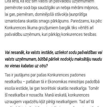
Cita lieta, ka līdz šim valsts un pašvaldību uzņēmumiem
piemērotie sodi bija saudzīgāki un nebija mērāmi miljonos,
lai gan, piemēram, dominējošā stāvokļa ļaunprātīga
izmantošana skaitās smags pārkāpums. Paredzams, ka pēc
Konkurences likuma grozījumiem bargāk tiks vērtēti arī
pašvaldību uzņēmumi, kuri pārkāpj konkurences tiesības.
Vai nesanāk, ka valsts iestāde, uzliekot sodu pašvaldības vai
valsts uzņēmumam, būtībā pārliek nodokļu maksātāju naudu
no vienas kabatas uz otru?
Tas ir jautājums par pašas Konkurences padomes
neatkarību – patlaban tā ir Ekonomikas ministrijas padotībā
esoša iestāde, lai gan teorētiski skaitās neatkarīga. Tomēr
šī neatkarība ir nosacīta. Manā ieskatā, konkurences
uzraugiem vajadzētu kļūt pilnīgi neatkarīgiem. Tad arī tā