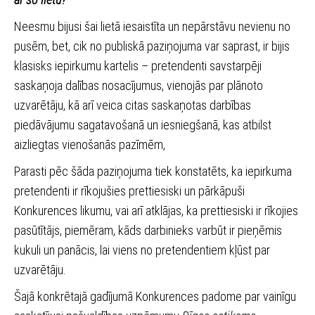
Neesmu bijusi šai lietā iesaistīta un nepārstāvu nevienu no
pusēm, bet, cik no publiskā paziņojuma var saprast, ir bijis
klasisks iepirkumu kartelis – pretendenti savstarpēji
saskaņoja dalības nosacījumus, vienojās par plānoto
uzvarētāju, kā arī veica citas saskaņotas darbības
piedāvājumu sagatavošanā un iesniegšanā, kas atbilst
aizliegtas vienošanās pazīmēm,
Parasti pēc šāda paziņojuma tiek konstatēts, ka iepirkuma
pretendenti ir rīkojušies prettiesiski un pārkāpuši
Konkurences likumu, vai arī atklājas, ka prettiesiski ir rīkojies
pasūtītājs, piemēram, kāds darbinieks varbūt ir pieņēmis
kukuli un panācis, lai viens no pretendentiem kļūst par
uzvarētāju.
Šajā konkrētajā gadījumā Konkurences padome par vainīgu