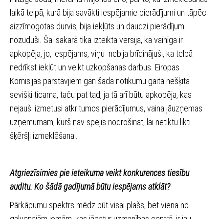
laikā telpā, kurā bija savākti iespējamie pierādījumi un tāpēc
aizzīmogotas durvis, bija iekļūts un daudzi pierādījumi
nozuduši. Šai sakarā tika izteikta versija, ka vainīga ir
apkopēja, jo, iespējams, viņu nebija brīdinājuši, ka telpā
nedrīkst iekļūt un veikt uzkopšanas darbus. Eiropas
Komisijas pārstāvjiem gan šāda notikumu gaita nešķita
sevišķi ticama, taču pat tad, ja tā arī būtu apkopēja, kas
nejauši izmetusi atkritumos pierādījumus, vaina jāuzņemas
uzņēmumam, kurš nav spējis nodrošināt, lai netiktu likti
šķēršļi izmeklēšanai.
Atgriezīsimies pie ieteikuma veikt konkurences tiesību
auditu. Ko šādā gadījumā būtu iespējams atklāt?
Pārkāpumu spektrs mēdz būt visai plašs, bet viena no
galvenajām jomām, kas jāpatur uzmanības centrā, ir jau