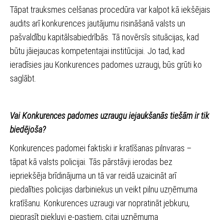
Tāpat trauksmes celšanas procedūra var kalpot kā iekšējais
audits arī konkurences jautājumu risināšanā valsts un
pašvaldību kapitālsabiedrībās. Tā novērsīs situācijas, kad
būtu jāiejaucas kompetentajai institūcijai. Jo tad, kad
ieradīsies jau Konkurences padomes uzraugi, būs grūti ko
saglābt.
Vai Konkurences padomes uzraugu iejaukšanās tiešām ir tik
biedējoša?
Konkurences padomei faktiski ir kratīšanas pilnvaras –
tāpat kā valsts policijai. Tās pārstāvji ierodas bez
iepriekšēja brīdinājuma un tā var reidā uzaicināt arī
piedalīties policijas darbiniekus un veikt pilnu uzņēmuma
kratīšanu. Konkurences uzraugi var nopratināt jebkuru,
pieprasīt piekļuvi e-pastiem, citai uzņēmuma