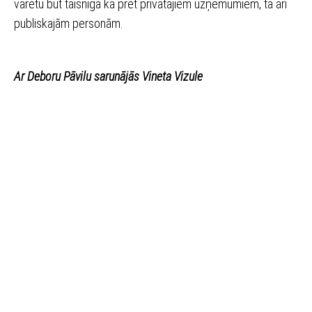
varētu būt taisnīga kā pret privātajiem uzņēmumiem, tā arī
publiskajām personām.
Ar Deboru Pāvilu sarunājās Vineta Vizule