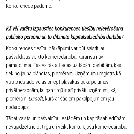
Konkurences padomē.
Kā vēl varētu izpausties konkurences tiesību neievērošana
publisko personu un to dibināto kapitālsabiedrību darbībā?
Konkurences tiesību pārkāpumi var būt saistīti ar
pašvaldības veikto komercdarbību, kurai īsti nav
pamatojuma. Tas vairāk attiecas uz tādām darbībām, kas
tiek no jauna plānotas, piemēram, Uzņēmumu reģistrs kā
valsts iestāde vēlas sniegt plašākus pakalpojumus
privātpersonām, lai gan tirgū ir arī privāti uzņēmumi, kā,
piemēram,
Lursoft
, kurš ar šādiem pakalpojumiem jau
nodarbojas.
Tāpat valsts un pašvaldību iestādēm un kapitālsabiedrībām
nevajadzētu ieiet tirgū un veikt konkurējošu komercdarbību,