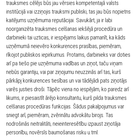
trauksmes cēlējs būs jau vērsies kompetentajā valsts
institūcijā vai izziņojis trauksmi publiski, tas jau būs nopietns
kaitējums uzņēmuma reputācijai. Savukārt, ja ir labi
noorganizēta trauksmes celšanas iekšējā procedūra un
darbinieki tai uzticas, ir iespējams laikus pamanīt, ka kāds
uzņēmumā neievēro konkurences prasības, piemēram,
rīkojot publiskos iepirkumus. Protams, darbinieks var doties
arī pa tiešo pie uzņēmuma vadības un ziņot, taču viņam
nebūs garantiju, vai par ziņojumu neuzzinās arī tas, kurš
pārkāpj konkurences tiesības un vai tādējādi pats ziņotājs
varēs justies droši. Tāpēc viena no iespējām, ko paredz arī
likums, ir piesaistīt ārējo konsultantu, kurš pilda trauksmes
celšanas procedūras funkcijas. Šādus pakalpojumus var
sniegt arī, piemēram, zvērinātu advokātu birojs. Tas
nodrošinās neitralitāti, neieinteresētību izpaust ziņotāja
personību, novērsīs baumošanas risku u.tml.