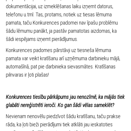
dokumentācijai, uz izmeklēšanas laiku izņemt datorus,
telefonu u.tml. Tas, protams, notiek uz tiesas lēmuma
pamata, taču Konkurences padomei nav īpašu problēmu
šādu lēmumu panākt, ja pastāv pamatotas aizdomas, ka
šādi iespējams izņemt pierādījumus.
Konkurences padomes pārstāvji uz tiesneša lēmuma
pamata var veikt kratīšanu arī uzņēmuma darbinieku mājā,
automašīnā, pat pie darbinieka sievasmātes. Kratīšanas
pilnvaras ir ļoti plašas!
Konkurences tiesību pārkāpums jau nenozīmē, ka mājās tiek
glabāti nereģistrēti ieroči. Ko gan šādi vēlas sameklēt?
Nevienam nenovēlu piedzīvot šādu kratīšanu, taču prakse
rāda, ka ļoti bieži pierādījumi tiek atklāti jau ieskatoties