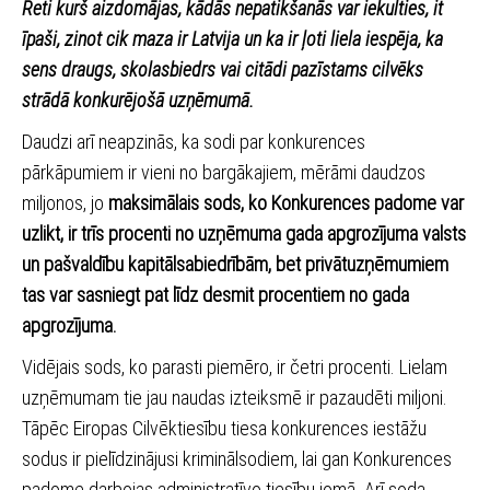
Reti kurš aizdomājas, kādās nepatikšanās var iekulties, it
īpaši, zinot cik maza ir Latvija un ka ir ļoti liela iespēja, ka
sens draugs, skolasbiedrs vai citādi pazīstams cilvēks
strādā konkurējošā uzņēmumā.
Daudzi arī neapzinās, ka sodi par konkurences
pārkāpumiem ir vieni no bargākajiem, mērāmi daudzos
miljonos, jo
maksimālais sods, ko Konkurences padome var
uzlikt, ir trīs procenti no uzņēmuma gada apgrozījuma valsts
un pašvaldību kapitālsabiedrībām, bet privātuzņēmumiem
tas var sasniegt pat līdz desmit procentiem no gada
apgrozījuma.
Vidējais sods, ko parasti piemēro, ir četri procenti. Lielam
uzņēmumam tie jau naudas izteiksmē ir pazaudēti miljoni.
Tāpēc Eiropas Cilvēktiesību tiesa konkurences iestāžu
sodus ir pielīdzinājusi kriminālsodiem, lai gan Konkurences
padome darbojas administratīvo tiesību jomā. Arī soda