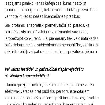
iespējams panākt, ka tās kafejnīcas, kuras neatbilst
jaunajiem nosacījumiem, tiek aizvērtas. Līdzīgi pašvaldības
var noteikt kādas īpašas licencēšanas prasības.
Šie, protams, ir teorētiski piemēri, taču labi parāda, kā
praksē valsts un pašvaldības var izmantot savu varu,
ierobežojot konkurenci. Ja, piemēram, tiek veicināta kādas
pašvaldības meitas sabiedrības komercdarbība, vienlaikus
tiek likti šķēršļi vai pat izstumti no tirgus privātie uzņēmumi.
Vai valsts iestādei un pašvaldībai vispār vajadzētu
pievērsties komercdarbībai?
Likuma grozījumi noteic, ka Konkurences padome varēs
efektīvāk vērsties pret publisku personu īstenotajiem
konkurences ierobežojumiem. Īpaši tas attieksies, ja valsts
vai pašvaldība vēlēsies uzsākt jaunu komercdarbību vai