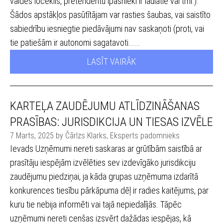
valdes loceklis, pretendentu īpašnieki ir laulātie vai tml.).
Šādos apstākļos pasūtītājam var rasties šaubas, vai saistīto
sabiedrību iesniegtie piedāvājumi nav saskaņoti (proti, vai
tie patiešām ir autonomi sagatavoti......
LASĪT VAIRĀK
KARTEĻA ZAUDĒJUMU ATLĪDZINĀŠANAS
PRASĪBAS: JURISDIKCIJA UN TIESAS IZVĒLE
7 Marts, 2025 by Čārlzs Klarks, Eksperts padomnieks
Ievads Uzņēmumi nereti saskaras ar grūtībām saistībā ar
prasītāju iespējām izvēlēties sev izdevīgāko jurisdikciju
zaudējumu piedziņai, ja kāda grupas uzņēmuma izdarītā
konkurences tiesību pārkāpuma dēļ ir radies kaitējums, par
kuru tie nebija informēti vai tajā nepiedalījās. Tāpēc
uzņēmumi nereti cenšas izsvērt dažādas iespējas, kā