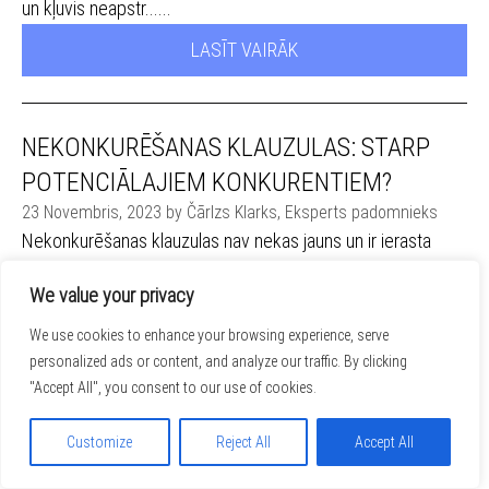
un kļuvis neapstr......
LASĪT VAIRĀK
NEKONKURĒŠANAS KLAUZULAS: STARP
POTENCIĀLAJIEM KONKURENTIEM?
23 Novembris, 2023 by Čārlzs Klarks, Eksperts padomnieks
Nekonkurēšanas klauzulas nav nekas jauns un ir ierasta
uzņēmējdarbības prakse, lai nodrošinātu līgumu izpildi un
We value your privacy
aizsargātu kopējās intereses. Šādi noteikumi ir saderīgi ar
konkurences tiesībām, ja vien to ilgums, priekšmets un
We use cookies to enhance your browsing experience, serve
ģeogrāfiskā darbības joma nepārsniedz to, kas ir pamatoti
personalized ads or content, and analyze our traffic. By clicking
"Accept All", you consent to our use of cookies.
nepieciešams. Nesen Eiropas Savienības Tiesa ("EST")
pieņēma spriedumu, kurā sniegts papildu skaidrojums par
Customize
Reject All
Accept All
sadarbības līgumos ietvertajiem nekonkurēšanas
noteikumiem un to saderību ar ES konkurences normām.