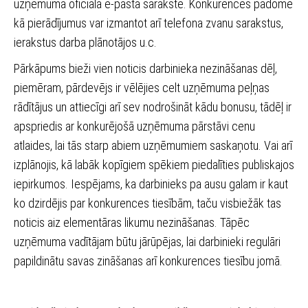
uzņēmuma oficiālā e-pasta sarakstē. Konkurences padome
kā pierādījumus var izmantot arī telefona zvanu sarakstus,
ierakstus darba plānotājos u.c.
Pārkāpums bieži vien noticis darbinieka nezināšanas dēļ,
piemēram, pārdevējs ir vēlējies celt uzņēmuma peļņas
rādītājus un attiecīgi arī sev nodrošināt kādu bonusu, tādēļ ir
apspriedis ar konkurējošā uzņēmuma pārstāvi cenu
atlaides, lai tās starp abiem uzņēmumiem saskaņotu. Vai arī
izplānojis, kā labāk kopīgiem spēkiem piedalīties publiskajos
iepirkumos. Iespējams, ka darbinieks pa ausu galam ir kaut
ko dzirdējis par konkurences tiesībām, taču visbiežāk tas
noticis aiz elementāras likumu nezināšanas. Tāpēc
uzņēmuma vadītājam būtu jārūpējas, lai darbinieki regulāri
papildinātu savas zināšanas arī konkurences tiesību jomā.