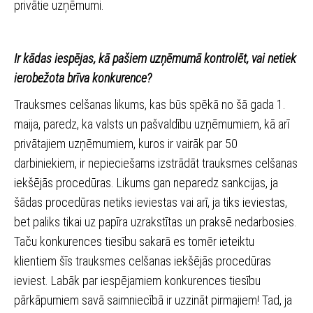
privātie uzņēmumi.
Ir kādas iespējas, kā pašiem uzņēmumā kontrolēt, vai netiek
ierobežota brīva konkurence?
Trauksmes celšanas likums, kas būs spēkā no šā gada 1.
maija, paredz, ka valsts un pašvaldību uzņēmumiem, kā arī
privātajiem uzņēmumiem, kuros ir vairāk par 50
darbiniekiem, ir nepieciešams izstrādāt trauksmes celšanas
iekšējās procedūras. Likums gan neparedz sankcijas, ja
šādas procedūras netiks ieviestas vai arī, ja tiks ieviestas,
bet paliks tikai uz papīra uzrakstītas un praksē nedarbosies.
Taču konkurences tiesību sakarā es tomēr ieteiktu
klientiem šīs trauksmes celšanas iekšējās procedūras
ieviest. Labāk par iespējamiem konkurences tiesību
pārkāpumiem savā saimniecībā ir uzzināt pirmajiem! Tad, ja