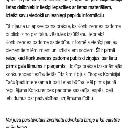
lietas dalībnieki ir tiesīgi iepazīties ar lietas materiāliem,
izteikt savu viedokli un iesniegt papildu informāciju.
Tā ir jauna un apsveicama prakse, ka Konkurences padome
publiski ziņo par faktu vēstules izsūtīšanu. Iepriekš
Konkurences padome sabiedrību informēja vienīgi par jau
pieņemtiem lēmumiem un uzliktajiem sodiem.
Šī ir pirmā
reize, kad Konkurences padome publiski ziņojusi par lietu
pirms gala lēmums ir pieņemts.
Līdzīga prakse izskatāmajās
konkurences tiesību lietās līdz šim ir bijusi Eiropas Komisijai.
Taču īpaši interesanta ir pati lietas būtība. Vēl pirms jaunā
regulējuma Konkurences padome saskatīja iespēju celt
iebildumus par pašvaldības uzņēmuma rīcību.
Vai jūsu pārstāvētais zvērinātu advokātu birojs ir kā saistīts
ar šo lietu?