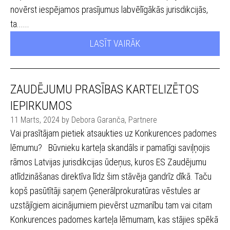
novērst iespējamos prasījumus labvēlīgākās jurisdikcijās,
ta......
LASĪT VAIRĀK
ZAUDĒJUMU PRASĪBAS KARTELIZĒTOS
IEPIRKUMOS
11 Marts, 2024 by Debora Garanča, Partnere
Vai prasītājam pietiek atsaukties uz Konkurences padomes
lēmumu? Būvnieku karteļa skandāls ir pamatīgi saviļņojis
rāmos Latvijas jurisdikcijas ūdeņus, kuros ES Zaudējumu
atlīdzināšanas direktīva līdz šim stāvēja gandrīz dīkā. Taču
kopš pasūtītāji saņem Ģenerālprokuratūras vēstules ar
uzstājīgiem aicinājumiem pievērst uzmanību tam vai citam
Konkurences padomes karteļa lēmumam, kas stājies spēkā