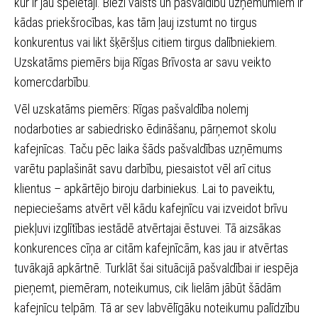
kur ir jau spēlētāji. Bieži valsts un pašvaldību uzņēmumiem ir
kādas priekšrocības, kas tām ļauj izstumt no tirgus
konkurentus vai likt šķēršļus citiem tirgus dalībniekiem.
Uzskatāms piemērs bija Rīgas Brīvosta ar savu veikto
komercdarbību.
Vēl uzskatāms piemērs: Rīgas pašvaldība nolemj
nodarboties ar sabiedrisko ēdināšanu, pārņemot skolu
kafejnīcas. Taču pēc laika šāds pašvaldības uzņēmums
varētu paplašināt savu darbību, piesaistot vēl arī citus
klientus – apkārtējo biroju darbiniekus. Lai to paveiktu,
nepieciešams atvērt vēl kādu kafejnīcu vai izveidot brīvu
piekļuvi izglītības iestādē atvērtajai ēstuvei. Tā aizsākas
konkurences cīņa ar citām kafejnīcām, kas jau ir atvērtas
tuvākajā apkārtnē. Turklāt šai situācijā pašvaldībai ir iespēja
pieņemt, piemēram, noteikumus, cik lielām jābūt šādām
kafejnīcu telpām. Tā ar sev labvēlīgāku noteikumu palīdzību