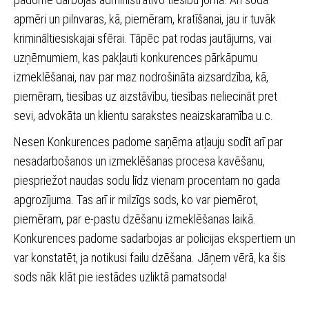
apmēri un pilnvaras, kā, piemēram, kratīšanai, jau ir tuvāk
krimināltiesiskajai sfērai. Tāpēc pat rodas jautājums, vai
uzņēmumiem, kas pakļauti konkurences pārkāpumu
izmeklēšanai, nav par maz nodrošināta aizsardzība, kā,
piemēram, tiesības uz aizstāvību, tiesības neliecināt pret
sevi, advokāta un klientu sarakstes neaizskaramība u.c.
Nesen Konkurences padome saņēma atļauju sodīt arī par
nesadarbošanos un izmeklēšanas procesa kavēšanu,
piespriežot naudas sodu līdz vienam procentam no gada
apgrozījuma. Tas arī ir milzīgs sods, ko var piemērot,
piemēram, par e-pastu dzēšanu izmeklēšanas laikā.
Konkurences padome sadarbojas ar policijas ekspertiem un
var konstatēt, ja notikusi failu dzēšana. Jāņem vērā, ka šis
sods nāk klāt pie iestādes uzliktā pamatsoda!