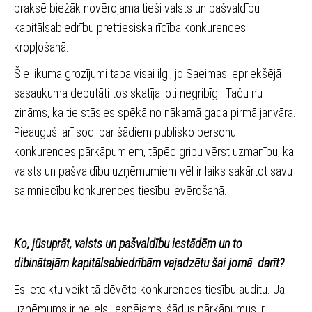
praksē biežāk novērojama tieši valsts un pašvaldību
kapitālsabiedrību prettiesiska rīcība konkurences
kropļošanā.
Šie likuma grozījumi tapa visai ilgi, jo Saeimas iepriekšējā
sasaukuma deputāti tos skatīja ļoti negribīgi. Taču nu
zināms, ka tie stāsies spēkā no nākamā gada pirmā janvāra.
Pieauguši arī sodi par šādiem publisko personu
konkurences pārkāpumiem, tāpēc gribu vērst uzmanību, ka
valsts un pašvaldību uzņēmumiem vēl ir laiks sakārtot savu
saimniecību konkurences tiesību ievērošanā.
Ko, jūsuprāt, valsts un pašvaldību iestādēm un to
dibinātajām kapitālsabiedrībām vajadzētu šai jomā darīt?
Es ieteiktu veikt tā dēvēto konkurences tiesību auditu. Ja
uzņēmums ir neliels, iespējams, šādus pārkāpumus ir