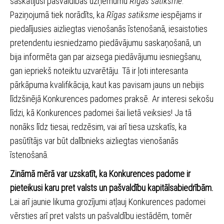
saskatījusi pašvaldības uzņēmumu
Rīgas satiksme
.
Paziņojumā tiek norādīts, ka
Rīgas satiksme
iespējams ir
piedalījusies aizliegtas vienošanās īstenošanā, iesaistoties
pretendentu iesniedzamo piedāvājumu saskaņošanā, un
bija informēta gan par aizsega piedāvājumu iesniegšanu,
gan iepriekš noteiktu uzvarētāju. Tā ir ļoti interesanta
pārkāpuma kvalifikācija, kaut kas pavisam jauns un nebijis
līdzšinējā Konkurences padomes praksē. Ar interesi sekošu
līdzi, kā Konkurences padomei šai lietā veiksies! Ja tā
nonāks līdz tiesai, redzēsim, vai arī tiesa uzskatīs, ka
pasūtītājs var būt dalībnieks aizliegtas vienošanās
īstenošanā.
Zināmā mērā var uzskatīt, ka Konkurences padome ir
pieteikusi karu pret valsts un pašvaldību kapitālsabiedrībām.
Lai arī jaunie likuma grozījumi atļauj Konkurences padomei
vērsties arī pret valsts un pašvaldību iestādēm, tomēr