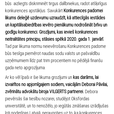
būs aizliegts diskriminēt tirgus dalībniekus, radot atšķirīgus
konkurences apstākļus. Savukārt
Konkurences padomei
likums deleģē uzdevumu uzraudzīt, kā attiecīgās iestādes
un kapitālsabiedrības ievēro pienākumu nodrošināt brīvu un
godīgu konkurenci. Grozījumi, kas ievieš konkurences
neitralitātes principu, stāsies spēkā 2020. gada 1. janvārī.
Tad par likuma normu neievērošanu Konkurences padome
būs tiesīga piemērot naudas sodu valsts un pašvaldību
uzņēmumiem līdz pat trim procentiem no pēdējā finanšu
gada neto apgrozījuma.
Ar ko vēl īpaši ir šie likuma grozījumi un
kas darāms, lai
izvairītos no apjomīgajiem sodiem, vaicājām
Deborai Pāvila
i,
zvērinātu advokātu biroja VILGERTS partnerei.
Debora
pievērsās šai tiesību nozarei, studējot Oksfordas
universitātē, un to nenožēlo, jo iegūtās zināšanas izrādījušas
ļoti noderīgas Latvijā, neraugoties uz to, ka konkurences