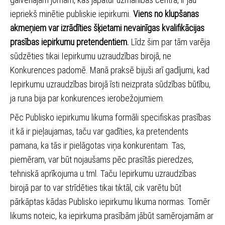
iepriekš minētie publiskie iepirkumi.
Viens no klupšanas
akmeņiem var izrādīties šķietami nevainīgas kvalifikācijas
prasības iepirkumu pretendentiem.
Līdz šim par tām varēja
sūdzēties tikai Iepirkumu uzraudzības birojā, ne
Konkurences padomē. Manā praksē bijuši arī gadījumi, kad
Iepirkumu uzraudzības birojā īsti neizprata sūdzības būtību,
ja runa bija par konkurences ierobežojumiem.
Pēc Publisko iepirkumu likuma formāli specifiskas prasības
it kā ir pieļaujamas, taču var gadīties, ka pretendents
pamana, ka tās ir pielāgotas viņa konkurentam. Tas,
piemēram, var būt nojaušams pēc prasītās pieredzes,
tehniskā aprīkojuma u.tml. Taču Iepirkumu uzraudzības
birojā par to var strīdēties tikai tiktāl, cik varētu būt
pārkāptas kādas Publisko iepirkumu likuma normas. Tomēr
likums noteic, ka iepirkuma prasībām jābūt samērojamām ar