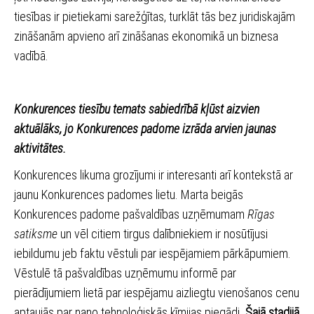
tiesības ir pietiekami sarežģītas, turklāt tās bez juridiskajām
zināšanām apvieno arī zināšanas ekonomikā un biznesa
vadībā.
Konkurences tiesību temats sabiedrībā kļūst aizvien
aktuālāks, jo Konkurences padome izrāda arvien jaunas
aktivitātes.
Konkurences likuma grozījumi ir interesanti arī kontekstā ar
jaunu Konkurences padomes lietu. Marta beigās
Konkurences padome pašvaldības uzņēmumam
Rīgas
satiksme
un vēl citiem tirgus dalībniekiem ir nosūtījusi
iebildumu jeb faktu vēstuli par iespējamiem pārkāpumiem.
Vēstulē tā pašvaldības uzņēmumu informē par
pierādījumiem lietā par iespējamu aizliegtu vienošanos cenu
aptaujās par nano tehnoloģiskās ķīmijas piegādi.
Šajā stadijā