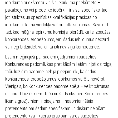
iepirkuma priekšmetu. Ja šis iepirkuma priekšmets –
pakalpojums vai prece, ko iepērk – ir visai specifisks, tad
ļoti striktas un specifiskas kvalifikācijas prasības no
iepirkuma likuma viedokļa var būt attaisnojamas. Savukārt
tad, kad mēģina iepirkumu komisijai pierādīt, ka te izpaužas
konkurences ierobežojums, viņi šādus iebildumus nedzird
vai negrib dzirdēt, vai arī tā īsti nav viņu kompetence.
Esam mēģinājuši par šādiem gadījumiem sūdzēties
Konkurences padomē, kas pret šādām lietām ir ļoti dzirdīga,
taču līdz šim padomei nebija pieejami rīki, kā šādus
konkurences ierobežojumus iepirkumos varētu novērst.
Vienīgais, ko Konkurences padome spēja – veikt pārrunas
un norādīt uz riskiem. Taču nu šāds rīks pēc Konkurences
likuma grozījumiem ir pieejams – neapmierinātais
pretendents par šādām specifiskām un diskriminējošām
pretendentu kvalifikācijas prasībām varēs sūdzēties