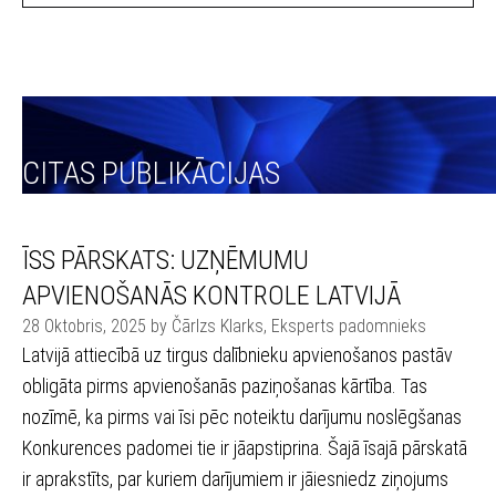
CITAS PUBLIKĀCIJAS
ĪSS PĀRSKATS: UZŅĒMUMU
APVIENOŠANĀS KONTROLE LATVIJĀ
28 Oktobris, 2025 by Čārlzs Klarks, Eksperts padomnieks
Latvijā attiecībā uz tirgus dalībnieku apvienošanos pastāv
obligāta pirms apvienošanās paziņošanas kārtība. Tas
nozīmē, ka pirms vai īsi pēc noteiktu darījumu noslēgšanas
Konkurences padomei tie ir jāapstiprina. Šajā īsajā pārskatā
ir aprakstīts, par kuriem darījumiem ir jāiesniedz ziņojums