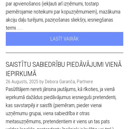
par apvienošanos (iekļauti arī izņēmumi, tostarp
piemērojamie noteikumi par kopuzņēmumiem), mazākuma
akciju daļu turējumi, paziņošanas sliekšņi, iesniegšanas
termi......
LASĪT VAIRĀK
SAISTĪTU SABIEDRĪBU PIEDĀVĀJUMI VIENĀ
IEPIRKUMĀ
26 Augusts, 2025 by Debora Garanča, Partnere
Pasūtītājiem nereti jārisina jautājums, kā rīkoties, ja vienā
iepirkumā dažādus piedāvājumus iesnieguši pretendenti,
kas savstarpēji ir saistīti (piemēram, pieder vienai
uzņēmumu grupai, viena sabiedrība ir otras
meitasuzņēmums, pretendentiem ir viens un tas pats