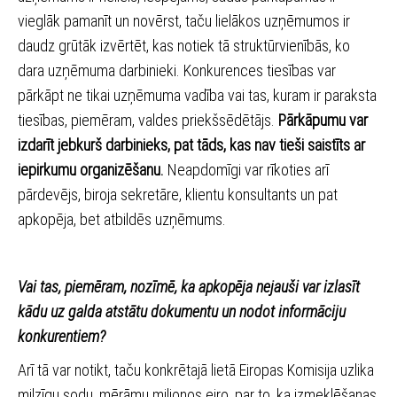
vieglāk pamanīt un novērst, taču lielākos uzņēmumos ir
daudz grūtāk izvērtēt, kas notiek tā struktūrvienībās, ko
dara uzņēmuma darbinieki. Konkurences tiesības var
pārkāpt ne tikai uzņēmuma vadība vai tas, kuram ir paraksta
tiesības, piemēram, valdes priekšsēdētājs.
Pārkāpumu var
izdarīt jebkurš darbinieks, pat tāds, kas nav tieši saistīts ar
iepirkumu organizēšanu.
Neapdomīgi var rīkoties arī
pārdevējs, biroja sekretāre, klientu konsultants un pat
apkopēja, bet atbildēs uzņēmums.
Vai tas, piemēram, nozīmē, ka apkopēja nejauši var izlasīt
kādu uz galda atstātu dokumentu un nodot informāciju
konkurentiem?
Arī tā var notikt, taču konkrētajā lietā Eiropas Komisija uzlika
milzīgu sodu, mērāmu miljonos eiro, par to, ka izmeklēšanas