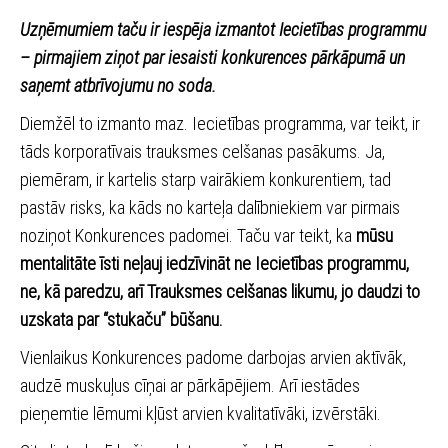
Uzņēmumiem taču ir iespēja izmantot Iecietības programmu
– pirmajiem ziņot par iesaisti konkurences pārkāpumā un
saņemt atbrīvojumu no soda.
Diemžēl to izmanto maz. Iecietības programma, var teikt, ir
tāds korporatīvais trauksmes celšanas pasākums. Ja,
piemēram, ir kartelis starp vairākiem konkurentiem, tad
pastāv risks, ka kāds no karteļa dalībniekiem var pirmais
noziņot Konkurences padomei. Taču var teikt, ka
mūsu
mentalitāte īsti neļauj iedzīvināt ne Iecietības programmu,
ne, kā paredzu, arī Trauksmes celšanas likumu, jo daudzi to
uzskata par “stukaču” būšanu.
Vienlaikus Konkurences padome darbojas arvien aktīvāk,
audzē muskuļus cīņai ar pārkāpējiem. Arī iestādes
pieņemtie lēmumi kļūst arvien kvalitatīvāki, izvērstāki.