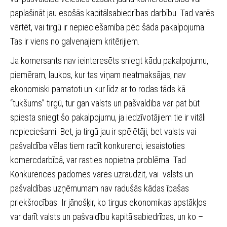
paplašināt jau esošās kapitālsabiedrības darbību. Tad varēs
vērtēt, vai tirgū ir nepieciešamība pēc šāda pakalpojuma.
Tas ir viens no galvenajiem kritērijiem.
Ja komersants nav ieinteresēts sniegt kādu pakalpojumu,
piemēram, laukos, kur tas viņam neatmaksājas, nav
ekonomiski pamatoti un kur līdz ar to rodas tāds kā
“tukšums” tirgū, tur gan valsts un pašvaldība var pat būt
spiesta sniegt šo pakalpojumu, ja iedzīvotājiem tie ir vitāli
nepieciešami. Bet, ja tirgū jau ir spēlētāji, bet valsts vai
pašvaldība vēlas tiem radīt konkurenci, iesaistoties
komercdarbībā, var rasties nopietna problēma. Tad
Konkurences padomes varēs uzraudzīt, vai valsts un
pašvaldības uzņēmumam nav radušās kādas īpašas
priekšrocības. Ir jānošķir, ko tirgus ekonomikas apstākļos
var darīt valsts un pašvaldību kapitālsabiedrības, un ko –