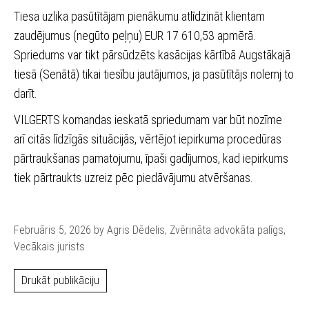
Tiesa uzlika pasūtītājam pienākumu atlīdzināt klientam
zaudējumus (negūto peļņu) EUR 17 610,53 apmērā.
Spriedums var tikt pārsūdzēts kasācijas kārtībā Augstākajā
tiesā (Senātā) tikai tiesību jautājumos, ja pasūtītājs nolemj to
darīt.
VILGERTS komandas ieskatā spriedumam var būt nozīme
arī citās līdzīgās situācijās, vērtējot iepirkuma procedūras
pārtraukšanas pamatojumu, īpaši gadījumos, kad iepirkums
tiek pārtraukts uzreiz pēc piedāvājumu atvēršanas.
Februāris 5, 2026 by Agris Dēdelis, Zvērināta advokāta palīgs,
Vecākais jurists
Drukāt publikāciju