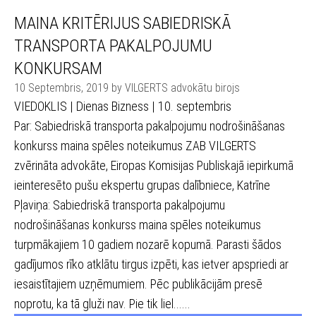
MAINA KRITĒRIJUS SABIEDRISKĀ
TRANSPORTA PAKALPOJUMU
KONKURSAM
10 Septembris, 2019 by VILGERTS advokātu birojs
VIEDOKLIS | Dienas Bizness | 10. septembris
Par: Sabiedriskā transporta pakalpojumu nodrošināšanas
konkurss maina spēles noteikumus ZAB VILGERTS
zvērināta advokāte, Eiropas Komisijas Publiskajā iepirkumā
ieinteresēto pušu ekspertu grupas dalībniece, Katrīne
Pļaviņa: Sabiedriskā transporta pakalpojumu
nodrošināšanas konkurss maina spēles noteikumus
turpmākajiem 10 gadiem nozarē kopumā. Parasti šādos
gadījumos rīko atklātu tirgus izpēti, kas ietver apspriedi ar
iesaistītajiem uzņēmumiem. Pēc publikācijām presē
noprotu, ka tā gluži nav. Pie tik liel......