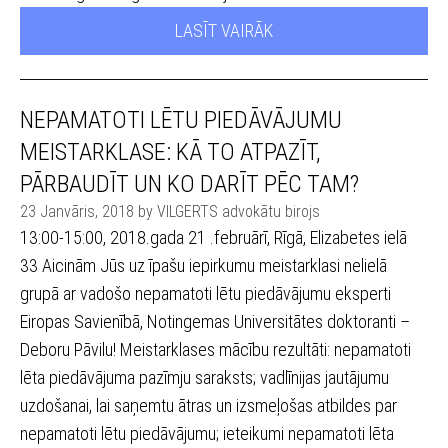
LASĪT VAIRĀK
NEPAMATOTI LĒTU PIEDĀVĀJUMU
MEISTARKLASE: KĀ TO ATPAZĪT,
PĀRBAUDĪT UN KO DARĪT PĒC TAM?
23 Janvāris, 2018 by VILGERTS advokātu birojs
13:00-15:00, 2018.gada 21 .februārī, Rīgā, Elizabetes ielā
33 Aicinām Jūs uz īpašu iepirkumu meistarklasi nelielā
grupā ar vadošo nepamatoti lētu piedāvājumu eksperti
Eiropas Savienībā, Notingemas Universitātes doktoranti –
Deboru Pāvilu! Meistarklases mācību rezultāti: nepamatoti
lēta piedāvājuma pazīmju saraksts; vadlīnijas jautājumu
uzdošanai, lai saņemtu ātras un izsmeļošas atbildes par
nepamatoti lētu piedāvājumu; ieteikumi nepamatoti lēta