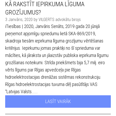
KĀ RAKSTĪT IEPIRKUMA LĪGUMA
GROZĪJUMUS?
3 Janvāris, 2020 by VILGERTS advokātu birojs
iTiesības | 2020, Janvāris Senāts, 2019.gada 20.jūnijā
pieņemot apjomīgu spriedumu lietā SKA-869/2019,
skaidroja tiesām iepirkuma līguma grozījumu vērtēšanas
kritērijus. Iepirkumu jomas praktiķi no šī sprieduma var
mācīties, kā jāraksta un jāaizstāv publiska iepirkuma līgumu
grozīšanas noteikumi. Strīda priekšmets bija 5,7 milj. eiro
vērts līgums par Rīgas apvedceļa pie Rīgas
hidroelektrostacijas drenāžas sistēmas rekonstrukciju.
Rīgas hidroelektrostacijas tuvuma dēļ pasūtītājs VAS
“Latvijas Valsts......
LASĪT VAIRĀK