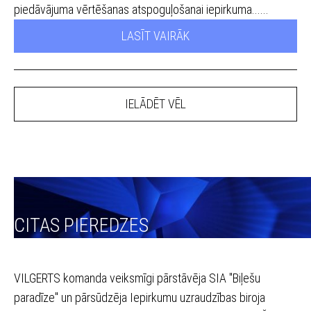
piedāvājuma vērtēšanas atspoguļošanai iepirkuma......
LASĪT VAIRĀK
IELĀDĒT VĒL
CITAS PIEREDZES
VILGERTS komanda veiksmīgi pārstāvēja SIA "Biļešu
paradīze" un pārsūdzēja Iepirkumu uzraudzības biroja