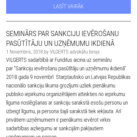
LASĪT VAIRĀK
SEMINĀRS PAR SANKCIJU IEVĒROŠANU
PASŪTĪTĀJU UN UZŅĒMUMU IKDIENĀ
1 Novembris, 2018 by VILGERTS advokātu birojs
VILGERTS sadarbībā ar Funditus aicina uz semināru
par “Sankciju ievērošanu pasūtītāju un uzņēmumu ikdienā”.
2018.gada 9.novembrī. Starptautisko un Latvijas Republikas
nacionālo sankciju likuma grozījumi uzliek pienākumu
publisko iepirkumu organizētājiem atteikties no iepirkumu
līguma noslēgšanas ar sankciju sarakstā esošu personu un
izbeigt līgumu, ja persona šajā sarakstā tiek iekļauta. Arī
privātiem uzņēmumiem ir pienākums ievērot virkni
sadarbības aizliegumu ar sankcijām pakļautiem
uzņēmumiem un person......