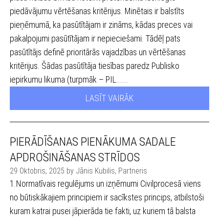
piedāvājumu vērtēšanas kritērijus. Minētais ir balstīts
pieņēmumā, ka pasūtītājam ir zināms, kādas preces vai
pakalpojumi pasūtītājam ir nepieciešami. Tādēļ pats
pasūtītājs definē prioritārās vajadzības un vērtēšanas
kritērijus. Šādas pasūtītāja tiesības paredz Publisko
iepirkumu likuma (turpmāk – PIL......
LASĪT VAIRĀK
PIERĀDĪŠANAS PIENĀKUMA SADALE
APDROŠINĀŠANAS STRĪDOS
29 Oktobris, 2025 by Jānis Kubilis, Partneris
1.Normatīvais regulējums un izņēmumi Civilprocesā viens
no būtiskākajiem principiem ir sacīkstes princips, atbilstoši
kuram katrai pusei jāpierāda tie fakti, uz kuriem tā balsta