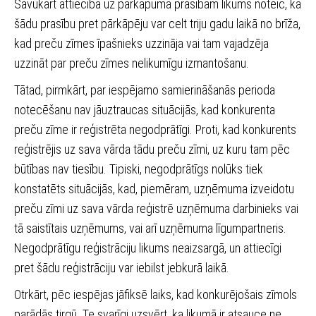
Savukārt attiecībā uz pārkāpuma prasībām likums noteic, ka
šādu prasību pret pārkāpēju var celt triju gadu laikā no brīža,
kad preču zīmes īpašnieks uzzināja vai tam vajadzēja
uzzināt par preču zīmes nelikumīgu izmantošanu.
Tātad, pirmkārt, par iespējamo samierināšanās perioda
notecēšanu nav jāuztraucas situācijās, kad konkurenta
preču zīme ir reģistrēta negodprātīgi. Proti, kad konkurents
reģistrējis uz sava vārda tādu preču zīmi, uz kuru tam pēc
būtības nav tiesību. Tipiski, negodprātīgs nolūks tiek
konstatēts situācijās, kad, piemēram, uzņēmuma izveidotu
preču zīmi uz sava vārda reģistrē uzņēmuma darbinieks vai
tā saistītais uzņēmums, vai arī uzņēmuma līgumpartneris.
Negodprātīgu reģistrāciju likums neaizsargā, un attiecīgi
pret šādu reģistrāciju var iebilst jebkurā laikā.
Otrkārt, pēc iespējas jāfiksē laiks, kad konkurējošais zīmols
parādās tirgū. Te svarīgi uzsvērt, ka likumā ir atsauce ne