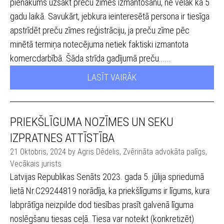
pienākums uzsākt preču zīmes izmantošanu, ne vēlāk kā 5
gadu laikā. Savukārt, jebkura ieinteresētā persona ir tiesīga
apstrīdēt preču zīmes reģistrāciju, ja preču zīme pēc
minētā termiņa notecējuma netiek faktiski izmantota
komercdarbībā. Šāda strīda gadījumā preču......
LASĪT VAIRĀK
PRIEKŠLĪGUMA NOZĪMES UN SEKU
IZPRATNES ATTĪSTĪBA
21 Oktobris, 2024 by Agris Dēdelis, Zvērināta advokāta palīgs,
Vecākais jurists
Latvijas Republikas Senāts 2023. gada 5. jūlija spriedumā
lietā Nr.C29244819 norādīja, ka priekšlīgums ir līgums, kura
labprātīga neizpilde dod tiesības prasīt galvenā līguma
noslēgšanu tiesas ceļā. Tiesa var noteikt (konkretizēt)