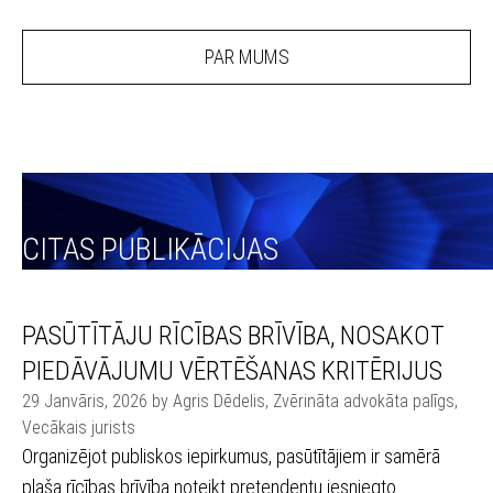
PAR MUMS
CITAS PUBLIKĀCIJAS
PASŪTĪTĀJU RĪCĪBAS BRĪVĪBA, NOSAKOT
PIEDĀVĀJUMU VĒRTĒŠANAS KRITĒRIJUS
29 Janvāris, 2026 by Agris Dēdelis, Zvērināta advokāta palīgs,
Vecākais jurists
Organizējot publiskos iepirkumus, pasūtītājiem ir samērā
plaša rīcības brīvība noteikt pretendentu iesniegto