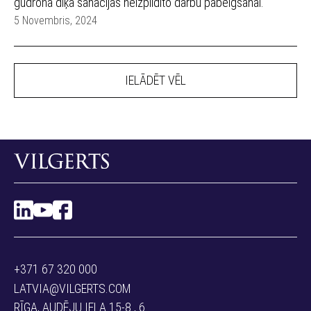
gudrona dīķa sanācijas neizpildīto darbu pabeigšanai.
5 Novembris, 2024
IELĀDĒT VĒL
+371 67 320 000
LATVIA@VILGERTS.COM
RĪGA, AUDĒJU IELA 15-8 , 6.