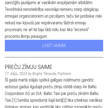
sarežģīts jautājums ar vairākām iespējamām atbildēm.
Teorētiskā nenoteiktība veicināja nemieru starp obligāciju
emisijas organizatoriem un pircējiem, taču šie juridiskie riski
nekad nav kļuvuši par nepārvaramu šķērsli emisiju
procesam, ne arī tie bija tādi riski, kas tika “iecenoti”
procentu likmju pieaugum......
LASĪT VAIRĀK
PREČU ZĪMJU SAIME
17 Jūlijs, 2024 by Brigita Tērauda, Partnere
Šī gada martā stājās spēkā galīgais nolēmums gandrīz
astoņus gadus ilgušajā preču zīmju strīdā starp Air Baltic
Corporation AS un SIA Baltic Taxi par preču zīmēm Baltic
Taxi.[1] Senāta spriedumā šajā lietā[2] tika izteiktas vairākas
būtiskas atziņas, kas visdrīzāk tiks citētas turpmākās preču