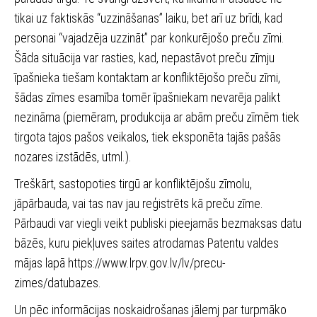
tikai uz faktiskās “uzzināšanas” laiku, bet arī uz brīdi, kad
personai “vajadzēja uzzināt” par konkurējošo preču zīmi.
Šāda situācija var rasties, kad, nepastāvot preču zīmju
īpašnieka tiešam kontaktam ar konfliktējošo preču zīmi,
šādas zīmes esamība tomēr īpašniekam nevarēja palikt
nezināma (piemēram, produkcija ar abām preču zīmēm tiek
tirgota tajos pašos veikalos, tiek eksponēta tajās pašās
nozares izstādēs, utml.).
Treškārt, sastopoties tirgū ar konfliktējošu zīmolu,
jāpārbauda, vai tas nav jau reģistrēts kā preču zīme.
Pārbaudi var viegli veikt publiski pieejamās bezmaksas datu
bāzēs, kuru piekļuves saites atrodamas Patentu valdes
mājas lapā
https://www.lrpv.gov.lv/lv/precu-
zimes/datubazes
.
Un pēc informācijas noskaidrošanas jālemj par turpmāko