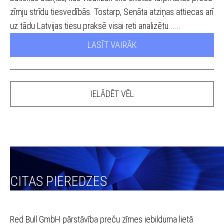
zīmju strīdu tiesvedībās. Tostarp, Senāta atziņas attiecas arī
uz tādu Latvijas tiesu praksē visai reti analizētu......
LASĪT VAIRĀK
IELĀDĒT VĒL
CITAS PIEREDZES
Red Bull GmbH pārstāvība preču zīmes iebilduma lietā