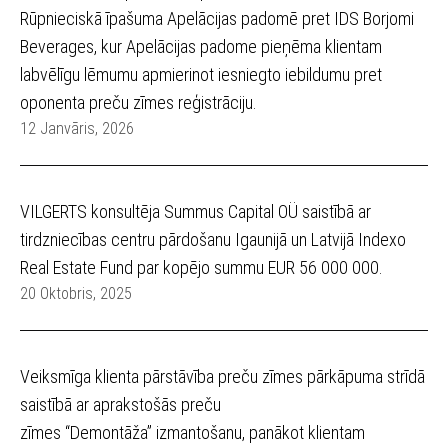
Rūpnieciskā īpašuma Apelācijas padomē pret IDS Borjomi
Beverages, kur Apelācijas padome pieņēma klientam
labvēlīgu lēmumu apmierinot iesniegto iebildumu pret
oponenta preču zīmes reģistrāciju.
12 Janvāris, 2026
VILGERTS konsultēja Summus Capital OÜ saistībā ar
tirdzniecības centru pārdošanu Igaunijā un Latvijā Indexo
Real Estate Fund par kopējo summu EUR 56 000 000.
20 Oktobris, 2025
Veiksmīga klienta pārstāvība preču zīmes pārkāpuma strīdā
saistībā ar aprakstošās preču
zīmes “Demontāža” izmantošanu, panākot klientam