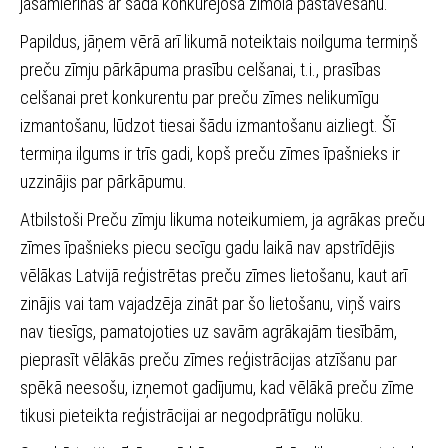
jāsamierinās ar šāda konkurējoša zīmola pastāvēšanu.
Papildus, jāņem vērā arī likumā noteiktais noilguma termiņš
preču zīmju pārkāpuma prasību celšanai, t.i., prasības
celšanai pret konkurentu par preču zīmes nelikumīgu
izmantošanu, lūdzot tiesai šādu izmantošanu aizliegt. Šī
termiņa ilgums ir trīs gadi, kopš preču zīmes īpašnieks ir
uzzinājis par pārkāpumu.
Atbilstoši Preču zīmju likuma noteikumiem, ja agrākas preču
zīmes īpašnieks piecu secīgu gadu laikā nav apstrīdējis
vēlākas Latvijā reģistrētas preču zīmes lietošanu, kaut arī
zinājis vai tam vajadzēja zināt par šo lietošanu, viņš vairs
nav tiesīgs, pamatojoties uz savām agrākajām tiesībām,
pieprasīt vēlākās preču zīmes reģistrācijas atzīšanu par
spēkā neesošu, izņemot gadījumu, kad vēlākā preču zīme
tikusi pieteikta reģistrācijai ar negodprātīgu nolūku.