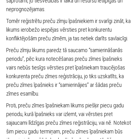
saprotami, jo tiesvedības ir laika un resursu ietilpīgas un
neprognozējamas.
Tomēr reģistrētu preču zīmju īpašniekiem ir svarīgi zināt, ka
likums ierobežo iespējas vērsties pret konkurentu
konfliktējošām preču zīmēm, ja tas netiek darīts savlaicīgi.
Preču zīmju likums paredz tā saucamo “samierināšanās
periodu”, pēc kura notecēšanas preču zīmes īpašnieks
vairs nebūs tiesīgs vērsties pret īpašniekam traucējošas
konkurenta preču zīmes reģistrāciju, jo tiks uzskatīts, ka
preču zīmes īpašnieks ir “samierinājies” ar šādas preču
zīmes esamību.
Proti, preču zīmes īpašniekam likums piešķir piecu gadu
periodu, kurā īpašnieks var izlemt, vai vērsties pret
sajaucami līdzīgas preču zīmes reģistrāciju, vai nē. Notekot
šim piecu gadu termiņam, preču zīmes īpašniekam būs