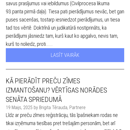
savus prasījumus vai iebildumus (Civilprocesa likuma
93.panta pirmā daļa). Tiesa pati pierādījumus nevāc, bet gan
puses sacenšas, tostarp iesniedzot pierādījumus, un tiesa
tad tos vērtē. Doktrīnā un judikatūrā nostiprināts, ka
pierādījumi jāsniedz tam, kurš kaut ko apgalvo, nevis tam,
kurš to noliedz, proti......
LASĪT VAIRĀK
KĀ PIERĀDĪT PREČU ZĪMES
IZMANTOŠANU? VĒRTĪGAS NORĀDES
SENĀTA SPRIEDUMĀ
19 Maijs, 2025 by Brigita Tērauda, Partnere
Līdz ar preču zīmes reģistrāciju, tās īpašniekam rodas ne
tikai izņēmuma tiesības pret trešajām personām, bet arī