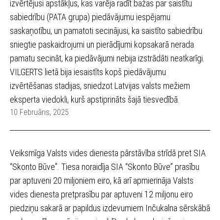
izvērtējusi apstākļus, kas varēja radīt bažas par saistītu
sabiedrību (PATA grupa) piedāvājumu iespējamu
saskaņotību, un pamatoti secinājusi, ka saistīto sabiedrību
sniegtie paskaidrojumi un pierādījumi kopsakarā nerada
pamatu secināt, ka piedāvājumi nebija izstrādāti neatkarīgi.
VILGERTS lietā bija iesaistīts kopš piedāvājumu
izvērtēšanas stadijas, sniedzot Latvijas valsts mežiem
eksperta viedokli, kurš apstiprināts šajā tiesvedībā.
10 Februāris, 2025
Veiksmīga Valsts vides dienesta pārstāvība strīdā pret SIA
“Skonto Būve”. Tiesa noraidīja SIA “Skonto Būve” prasību
par aptuveni 20 miljoniem eiro, kā arī apmierināja Valsts
vides dienesta pretprasību par aptuveni 12 miljonu eiro
piedziņu sakarā ar papildus izdevumiem Inčukalna sērskābā