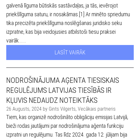
galvenā līguma būtiskās sastāvdaļas, ja tās, ievērojot
priekšlīguma saturu, ir nosakāmas.[1] Ar minēto spriedumu
tika precizēta priekšlīguma noslēgšanas juridisko seku
izpratne, kas bija veidojusies atbilstoši tiesu praksei
vairāk......
LASĪT VAIRĀK
NODROŠINĀJUMA AĢENTA TIESISKAIS
REGULĒJUMS LATVIJAS TIESĪBĀS IR
KĻUVIS NEDAUDZ NOTEIKTĀKS
26 Augusts, 2024 by Gints Vilgerts, Vecākais partneris
Tiem, kas organizē nodrošināto obligāciju emisijas Latvijā,
bieži rodas jautājumi par nodrošinājuma aģenta funkciju
izpratni un regulējumu. Tas līdz 2024. gada 12. jūlijam bija