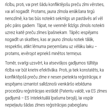
rīcību, proti, vai pret šādu konfliktējošu preču zīmi vērsties,
vai arī nogaidīt. Protams, jauna zīmola ienākšana tirgū
nenozīmē, ka tas būs noteikti sekmīgs un pastāvēs arī vēl
pēc pāris gadiem. Tāpat, ne vienmēr līdzīgs zīmols noteikti
uzreiz kaitē preču zīmes īpašniekam. Tāpēc iespējams
nogaidīt un skatīties, kas ar jauno zīmolu notiek tālāk,
respektīvi, atlikt lēmuma pieņemšanu uz vēlāku laiku –
protams, ievērojot iepriekš minētos termiņus.
Tomēr, svarīgi uzsvērt, ka atsevišķos gadījumos tūlītēja
rīcība var būt krietni efektīvāka. Proti, ja tiek konstatēts, ka
konfliktējošā preču zīme ir nesen pieteikta reģistrācijai, ir
iespējams izmantot salīdzinoši vienkāršo iebilduma
procedūru reģistrācijas iestādē (Patentu valdē, vai ES zīmes
gadījumā – ES Intelektuālā īpašuma birojā), lai vispār
nepieļautu šādas zīmes reģistrācijas pabeigšanu.