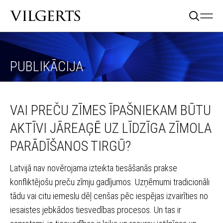
PUBLIKĀCIJA
VAI PREČU ZĪMES ĪPAŠNIEKAM BŪTU
AKTĪVI JĀREAĢĒ UZ LĪDZĪGA ZĪMOLA
PARĀDĪŠANOS TIRGŪ?
Latvijā nav novērojama izteikta tiesāšanās prakse
konfliktējošu preču zīmju gadījumos. Uzņēmumi tradicionāli
tādu vai citu iemeslu dēļ cenšas pēc iespējas izvairīties no
iesaistes jebkādos tiesvedības procesos. Un tas ir