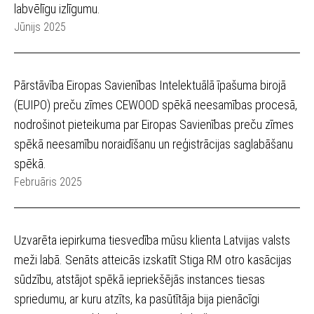
labvēlīgu izlīgumu.
Jūnijs 2025
Pārstāvība Eiropas Savienības Intelektuālā īpašuma birojā
(EUIPO) preču zīmes CEWOOD spēkā neesamības procesā,
nodrošinot pieteikuma par Eiropas Savienības preču zīmes
spēkā neesamību noraidīšanu un reģistrācijas saglabāšanu
spēkā.
Februāris 2025
Uzvarēta iepirkuma tiesvedība mūsu klienta Latvijas valsts
meži labā. Senāts atteicās izskatīt Stiga RM otro kasācijas
sūdzību, atstājot spēkā iepriekšējās instances tiesas
spriedumu, ar kuru atzīts, ka pasūtītāja bija pienācīgi