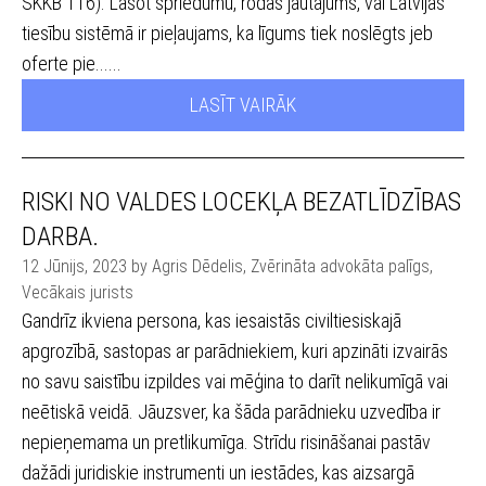
SKKB 116). Lasot spriedumu, rodas jautājums, vai Latvijas
tiesību sistēmā ir pieļaujams, ka līgums tiek noslēgts jeb
oferte pie......
LASĪT VAIRĀK
RISKI NO VALDES LOCEKĻA BEZATLĪDZĪBAS
DARBA.
12 Jūnijs, 2023 by Agris Dēdelis, Zvērināta advokāta palīgs,
Vecākais jurists
Gandrīz ikviena persona, kas iesaistās civiltiesiskajā
apgrozībā, sastopas ar parādniekiem, kuri apzināti izvairās
no savu saistību izpildes vai mēģina to darīt nelikumīgā vai
neētiskā veidā. Jāuzsver, ka šāda parādnieku uzvedība ir
nepieņemama un pretlikumīga. Strīdu risināšanai pastāv
dažādi juridiskie instrumenti un iestādes, kas aizsargā