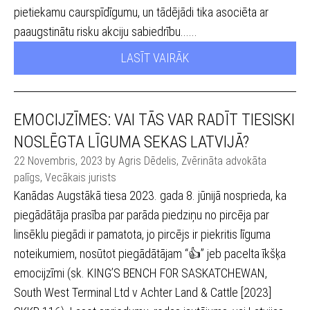
pietiekamu caurspīdīgumu, un tādējādi tika asociēta ar
paaugstinātu risku akciju sabiedrību......
LASĪT VAIRĀK
EMOCIJZĪMES: VAI TĀS VAR RADĪT TIESISKI
NOSLĒGTA LĪGUMA SEKAS LATVIJĀ?
22 Novembris, 2023 by Agris Dēdelis, Zvērināta advokāta
palīgs, Vecākais jurists
Kanādas Augstākā tiesa 2023. gada 8. jūnijā nosprieda, ka
piegādātāja prasība par parāda piedziņu no pircēja par
linsēklu piegādi ir pamatota, jo pircējs ir piekritis līguma
noteikumiem, nosūtot piegādātājam “👍” jeb pacelta īkšķa
emocijzīmi (sk. KING’S BENCH FOR SASKATCHEWAN,
South West Terminal Ltd v Achter Land & Cattle [2023]