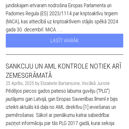
juridiskajam ietvaram nodrošina Eiropas Parlamenta un
Padomes Regula (ES) 2023/1114 par kriptoaktīvu tirgiem
(MiCA), kas attiecībā uz kriptoaktīviem stājās spēkā 2024.
gada 30. decembrī. MiCA......
LASĪT VAIRĀK
SANKCIJU UN AML KONTROLE NOTIEK ARĪ
ZEMESGRĀMATĀ
25 Aprīlis, 2025 by Elizabete Bartansone, Vecākā Juriste
Pēdējos piecos gados patieso labuma guvēju (“PLG”)
jautājums gan Latvijā, gan Eiropas Savienības līmenī ir bijis
izteikti aktuāls kā daļa no AML direktīvu [1] ieviešanas un
piemērošanas. Sākot ar pienākumu katrai sabiedrībai
paziņot informāciju par tās PLG 2017.gadā, kurai sekoja