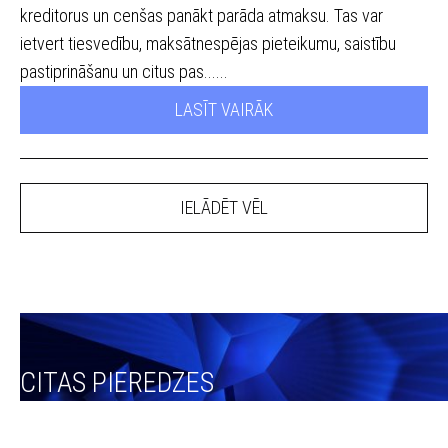
kreditorus un cenšas panākt parāda atmaksu. Tas var
ietvert tiesvedību, maksātnespējas pieteikumu, saistību
pastiprināšanu un citus pas......
LASĪT VAIRĀK
IELĀDĒT VĒL
CITAS PIEREDZES