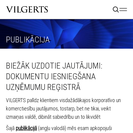
PUBLIKĀCIJA
BIEŽĀK UZDOTIE JAUTĀJUMI:
DOKUMENTU IESNIEGŠANA
UZŅĒMUMU REĢISTRĀ
VILGERTS palīdz klientiem visdažādākajos korporatīvo un
komerctiesību jautājumos, tostarp, bet ne tikai, veikt
izmaiņas valdē, dibināt sabiedrību un to likvidēt.
Šajā
publikācijā
(angļu valodā)
mēs esam apkopojuši