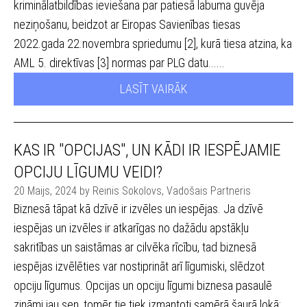
kriminālatbildības ieviešana par patiesā labuma guvēja
neziņošanu, beidzot ar Eiropas Savienības tiesas
2022.gada 22.novembra spriedumu [2], kurā tiesa atzina, ka
AML 5. direktīvas [3] normas par PLG datu......
LASĪT VAIRĀK
KAS IR "OPCIJAS", UN KĀDI IR IESPĒJAMIE
OPCIJU LĪGUMU VEIDI?
20 Maijs, 2024 by Reinis Sokolovs, Vadošais Partneris
Biznesā tāpat kā dzīvē ir izvēles un iespējas. Ja dzīvē
iespējas un izvēles ir atkarīgas no dažādu apstākļu
sakritības un saistāmas ar cilvēka rīcību, tad biznesā
iespējas izvēlēties var nostiprināt arī līgumiski, slēdzot
opciju līgumus. Opcijas un opciju līgumi biznesa pasaulē
zināmi jau sen, tomēr tie tiek izmantoti samērā šaurā lokā;