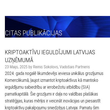
CITAS PUBLIKĀCIJAS
KRIPTOAKTĪVU IEGULDĪJUMI LATVIJAS
UZŅĒMUMĀ
23 Maijs, 2025 by Reinis Sokolovs, Vadošais Partneris
2024. gada nogalē likumdevējs ieviesa unikālus grozījumus
Komerclikumā, ļaujot izmantot kriptoaktīvus kā mantisko
ieguldījumu sabiedrību ar ierobežotu atbildību (SIA)
pamatkapitālā. Šie grozījumi ir daļa no valdības plašākas
stratēģijas, kuras mērķis ir veicināt inovācijas un piesaistīt
kriptoaktīvu pakalpojumu sniedzējus Latvijai. Pamatu šim