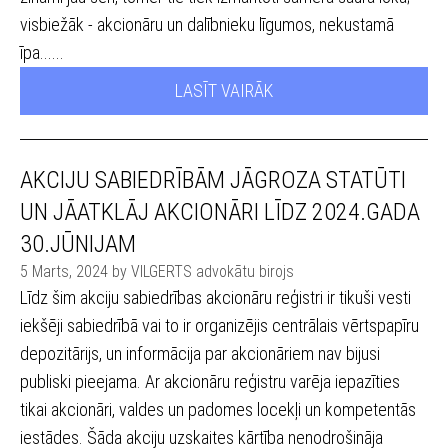
visbiežāk - akcionāru un dalībnieku līgumos, nekustamā
īpa......
LASĪT VAIRĀK
AKCIJU SABIEDRĪBĀM JĀGROZA STATŪTI
UN JĀATKLĀJ AKCIONĀRI LĪDZ 2024.GADA
30.JŪNIJAM
5 Marts, 2024 by VILGERTS advokātu birojs
Līdz šim akciju sabiedrības akcionāru reģistri ir tikuši vesti
iekšēji sabiedrībā vai to ir organizējis centrālais vērtspapīru
depozitārijs, un informācija par akcionāriem nav bijusi
publiski pieejama. Ar akcionāru reģistru varēja iepazīties
tikai akcionāri, valdes un padomes locekļi un kompetentās
iestādes. Šāda akciju uzskaites kārtība nenodrošināja