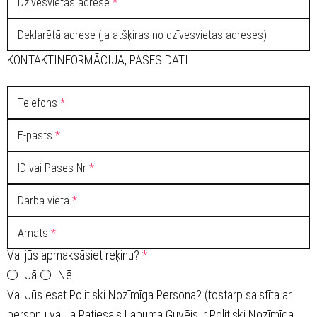
Dzīvesvietas adrese
*
Deklarētā adrese (ja atšķiras no dzīvesvietas adreses)
KONTAKTINFORMĀCIJA, PASES DATI
Telefons
*
E-pasts
*
ID vai Pases Nr
*
Darba vieta
*
Amats
*
Vai jūs apmaksāsiet reķinu?
*
Jā
Nē
Vai Jūs esat Politiski Nozīmīga Persona? (tostarp saistīta ar
personu vai, ja Patiesais Labuma Guvējs ir Politiski Nozīmīga