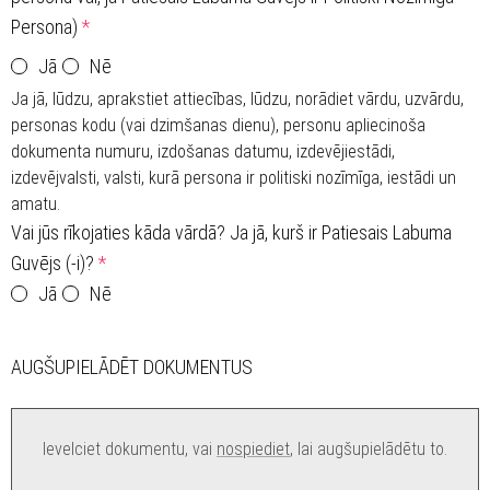
Persona)
*
Jā
Nē
Ja jā, lūdzu, aprakstiet attiecības, lūdzu, norādiet vārdu, uzvārdu,
personas kodu (vai dzimšanas dienu), personu apliecinoša
dokumenta numuru, izdošanas datumu, izdevējiestādi,
izdevējvalsti, valsti, kurā persona ir politiski nozīmīga, iestādi un
amatu.
Vai jūs rīkojaties kāda vārdā? Ja jā, kurš ir Patiesais Labuma
Guvējs (-i)?
*
Jā
Nē
AUGŠUPIELĀDĒT DOKUMENTUS
Ievelciet dokumentu, vai
nospiediet
, lai augšupielādētu to.